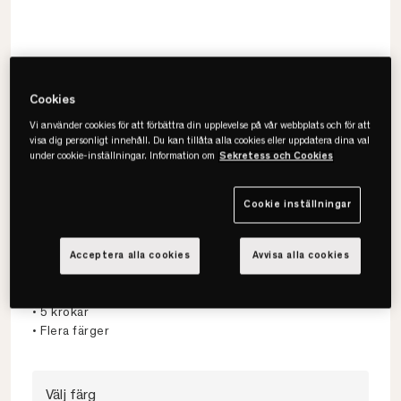
Cookies
Vi använder cookies för att förbättra din upplevelse på vår webbplats och för att
visa dig personligt innehåll. Du kan tillåta alla cookies eller uppdatera dina val
under cookie-inställningar. Information om
Sekretess och Cookies
Cookie inställningar
Maze
Only Hocks Kroklist
Acceptera alla cookies
Avvisa alla cookies
• Minimalistisk design
• 5 krokar
• Flera färger
Välj färg