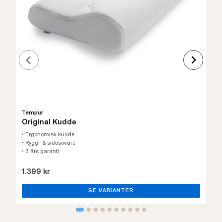
Tempur
Original Kudde
• Ergonomisk kudde
• Rygg- & sidosovare
• 3 års garanti
1.399 kr
SE VARIANTER