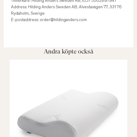
Tillverkare: Hilding Anders Sweden AB, ECIT 5562897941
Address: Hilding Anders Sweden AB, Alvestavägen 77, 331 76
Rydaholm, Sverige
E-postaddress: order@hildinganders.com
Andra köpte också