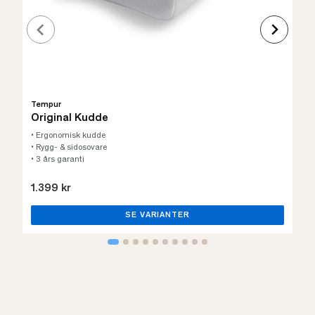
Tempur
Original Kudde
• Ergonomisk kudde
• Rygg- & sidosovare
• 3 års garanti
1.399 kr
SE VARIANTER