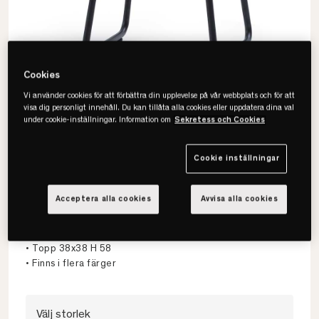
Cookies
Vi använder cookies för att förbättra din upplevelse på vår webbplats och för att
visa dig personligt innehåll. Du kan tillåta alla cookies eller uppdatera dina val
under cookie-inställningar. Information om
Sekretess och Cookies
Cookie inställningar
Jensen
Acceptera alla cookies
Avvisa alla cookies
Add On Floor Sängbord
• Enkel stilfull design
• Topp 38x38 H 58
• Finns i flera färger
Välj storlek