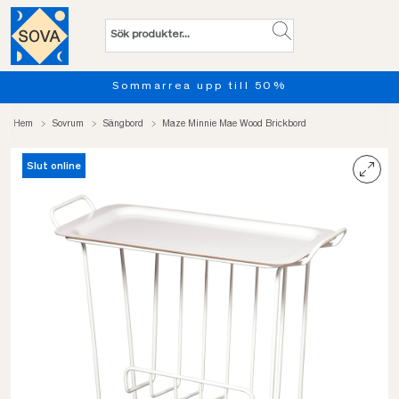
Sommarrea upp till 50%
Hem
Sovrum
Sängbord
Maze Minnie Mae Wood Brickbord
Slut online