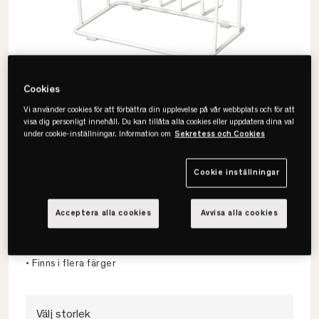
Cookies
Vi använder cookies för att förbättra din upplevelse på vår webbplats och för att
visa dig personligt innehåll. Du kan tillåta alla cookies eller uppdatera dina val
under cookie-inställningar. Information om
Sekretess och Cookies
Cookie inställningar
Maze
Minnie Mae Wood Brickbord
Acceptera alla cookies
Avvisa alla cookies
• Praktisk avtagbar bricka
• Svensktillverkat
• Finns i flera färger
Välj storlek