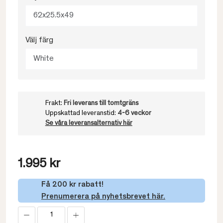
62x25.5x49
Välj färg
White
Frakt:
Fri leverans till tomtgräns
Uppskattad leveranstid:
4-6 veckor
Se våra leveransalternativ här
1.995 kr
Få 200 kr rabatt!
Prenumerera på nyhetsbrevet här.