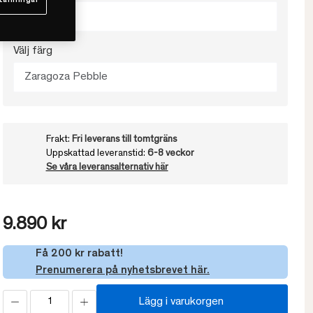
tällningar
90x120
Välj färg
Zaragoza Pebble
Frakt:
Fri leverans till tomtgräns
Uppskattad leveranstid:
6-8 veckor
Se våra leveransalternativ här
9.890 kr
Få 200 kr rabatt!
Prenumerera på nyhetsbrevet här.
Lägg i varukorgen