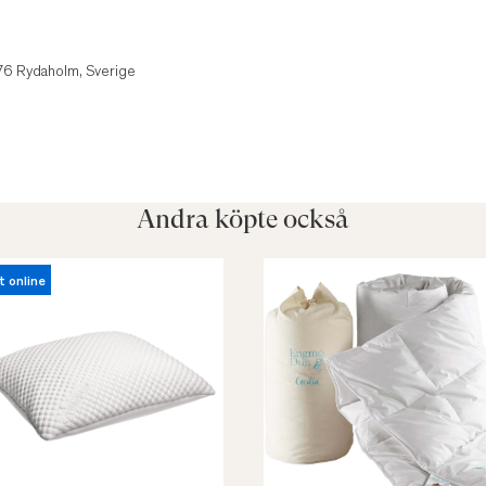
1
 76 Rydaholm, Sverige
Andra köpte också
t online