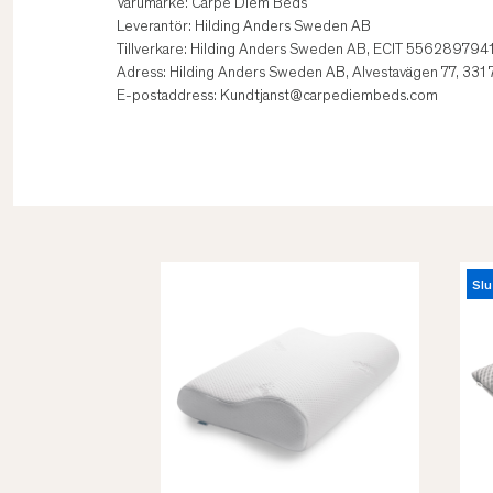
Varumärke: Carpe Diem Beds
Leverantör: Hilding Anders Sweden AB
Tillverkare: Hilding Anders Sweden AB, ECIT 556289794
Adress: Hilding Anders Sweden AB, Alvestavägen 77, 331
E-postaddress: Kundtjanst@carpediembeds.com
Slu