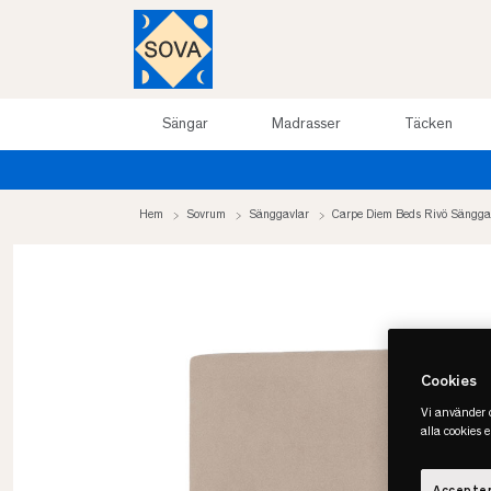
Sängar
Madrasser
Täcken
0%
Hem
Sovrum
Sänggavlar
Carpe Diem Beds Rivö Sängga
Cookies
Vi använder c
alla cookies 