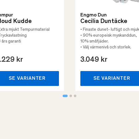
empur
Engmo Dun
loud Kudde
Cecilia Duntäcke
Extra mjukt Tempurmaterial
• Finaste dunet- luftigt och mjuk
Tryckavlastning
• 90% europeisk myskanddun,
3 års garanti
10% småfjäder.
• Välj värmenivå och storlek.
.229 kr
3.049 kr
SE VARIANTER
SE VARIANTER