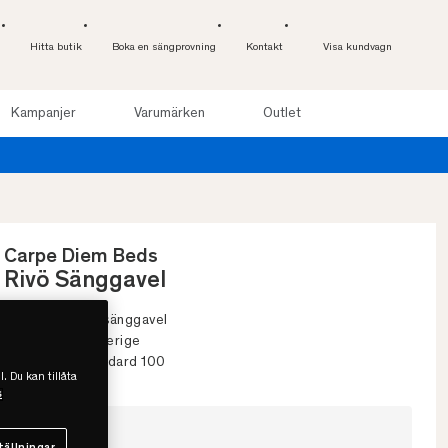
Hitta butik
Boka en sängprovning
Kontakt
Visa kundvagn
Kampanjer
Varumärken
Outlet
Provsov upp till 100 nätte
Carpe Diem Beds
Rivö Sänggavel
• Stoppad, slät sänggavel
• Handgjord i Sverige
• Oeko-Tex standard 100
l. Du kan tillåta
s
Välj storlek