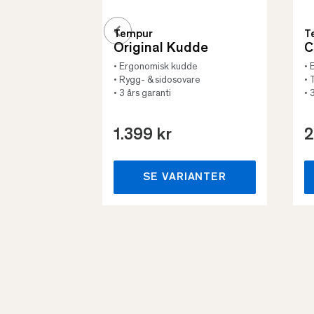
Tempur
T
Original Kudde
C
• Ergonomisk kudde
• 
• Rygg- & sidosovare
• 
• 3 års garanti
• 
1.399 kr
2
SE VARIANTER