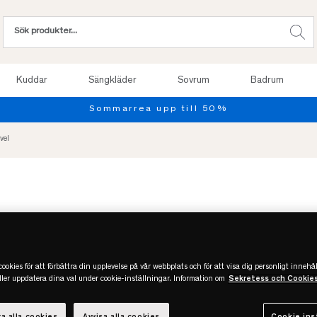
Kuddar
Sängkläder
Sovrum
Badrum
vel
ookies för att förbättra din upplevelse på vår webbplats och för att visa dig personligt innehål
eller uppdatera dina val under cookie-inställningar. Information om
Sekretess och Cookie