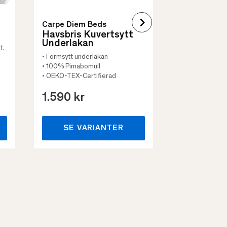
Carpe Diem Beds
Havsbris Kuvertsytt
Underlakan
t.
• Formsytt underlakan
• 100% Pimabomull
• OEKO-TEX-Certifierad
1.590 kr
659 kr
SE VARIANTER
SE VA