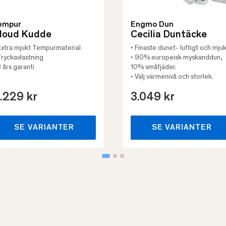
empur
Engmo Dun
loud Kudde
Cecilia Duntäcke
Extra mjukt Tempurmaterial
• Finaste dunet- luftigt och mjuk
Tryckavlastning
• 90% europeisk myskanddun,
3 års garanti
10% småfjäder.
• Välj värmenivå och storlek.
.229 kr
3.049 kr
SE VARIANTER
SE VARIANTER