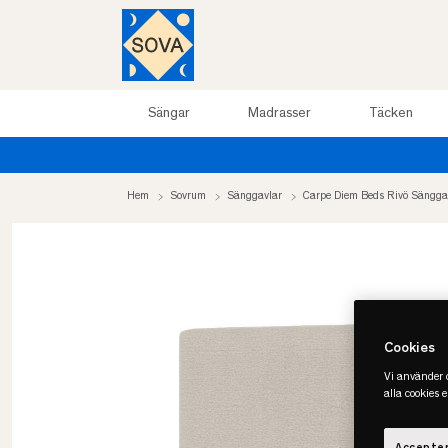
Sängar
Madrasser
Täcken
ill 50%
Hem
Sovrum
Sänggavlar
Carpe Diem Beds Rivö Sängga
Cookies
Vi använder c
alla cookies 