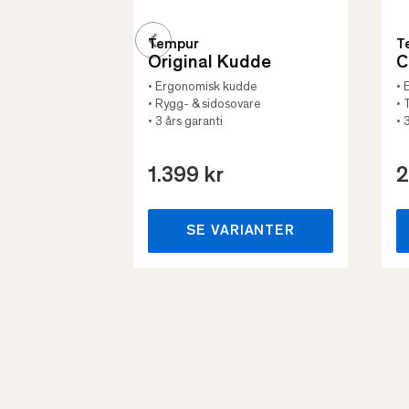
Tempur
T
Original Kudde
C
• Ergonomisk kudde
• 
• Rygg- & sidosovare
• 
• 3 års garanti
• 
1.399 kr
2
SE VARIANTER