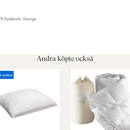
1
 76 Rydaholm, Sverige
Andra köpte också
t online