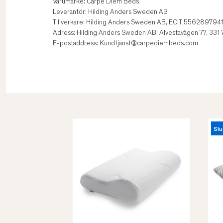
Varumärke: Carpe Diem Beds
Leverantör: Hilding Anders Sweden AB
Tillverkare: Hilding Anders Sweden AB, ECIT 556289794
Adress: Hilding Anders Sweden AB, Alvestavägen 77, 331
E-postaddress: Kundtjanst@carpediembeds.com
Slu