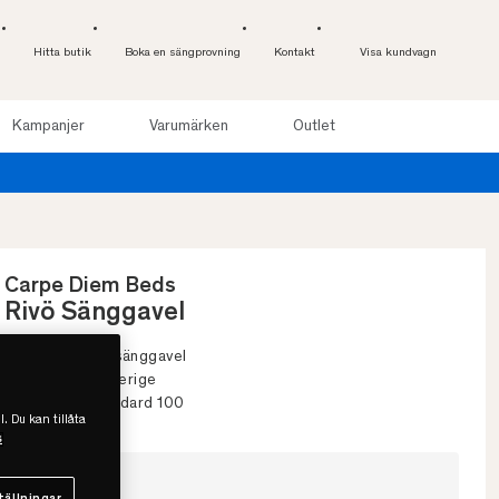
Hitta butik
Boka en sängprovning
Kontakt
Visa kundvagn
Kampanjer
Varumärken
Outlet
Provsov upp till 100 
Carpe Diem Beds
Rivö Sänggavel
• Stoppad, slät sänggavel
• Handgjord i Sverige
• Oeko-Tex standard 100
l. Du kan tillåta
s
Välj storlek