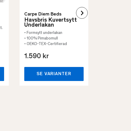
Carpe Diem Beds
Havsbris Kuvertsytt
Underlakan
t.
• Formsytt underlakan
• 100% Pimabomull
• OEKO-TEX-Certifierad
1.590 kr
659 kr
SE VARIANTER
SE VA