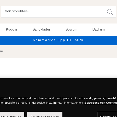
Kuddar
Sängkläder
Sovrum
Badrum
vel
ookies för att förbättra din upplevelse på vår webbplats och för att visa dig personligt innehål
eller uppdatera dina val under cookie-inställningar. Information om
Sekretess och Cookie