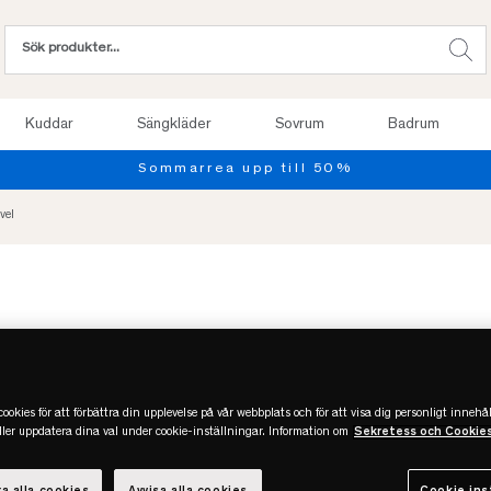
Kuddar
Sängkläder
Sovrum
Badrum
Sommarrea upp till 50%
vel
ookies för att förbättra din upplevelse på vår webbplats och för att visa dig personligt innehål
eller uppdatera dina val under cookie-inställningar. Information om
Sekretess och Cookie