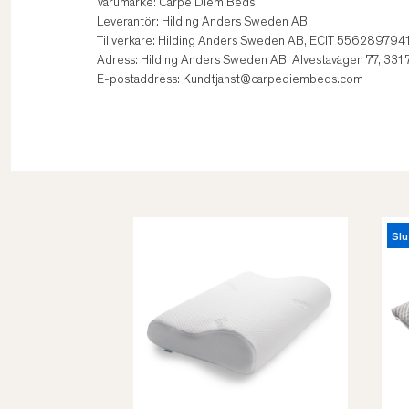
Varumärke: Carpe Diem Beds
Leverantör: Hilding Anders Sweden AB
Tillverkare: Hilding Anders Sweden AB, ECIT 556289794
Adress: Hilding Anders Sweden AB, Alvestavägen 77, 331
E-postaddress: Kundtjanst@carpediembeds.com
Slu