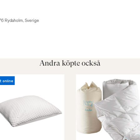
1
 76 Rydaholm, Sverige
Andra köpte också
t online