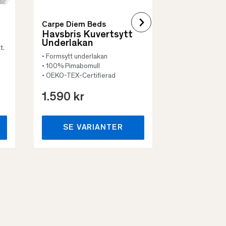
Carpe Diem Beds
Havsbris Kuvertsytt
Underlakan
t.
• Formsytt underlakan
• 100% Pimabomull
• OEKO-TEX-Certifierad
1.590 kr
659 kr
SE VARIANTER
SE VA