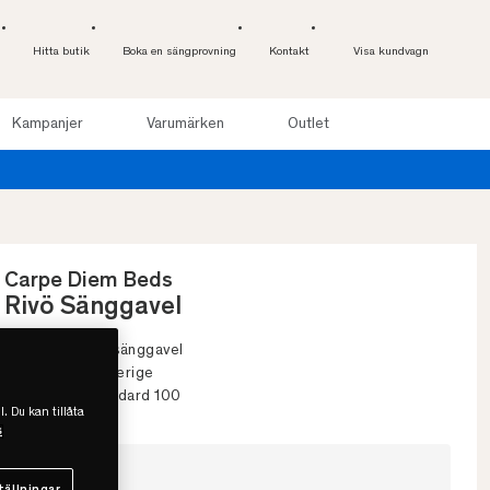
Hitta butik
Boka en sängprovning
Kontakt
Visa kundvagn
Kampanjer
Varumärken
Outlet
Carpe Diem Beds
Rivö Sänggavel
• Stoppad, slät sänggavel
• Handgjord i Sverige
• Oeko-Tex standard 100
l. Du kan tillåta
s
Välj storlek