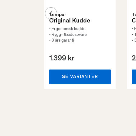
Tempur
T
Original Kudde
C
• Ergonomisk kudde
• 
• Rygg- & sidosovare
• 
• 3 års garanti
• 
1.399 kr
2
SE VARIANTER