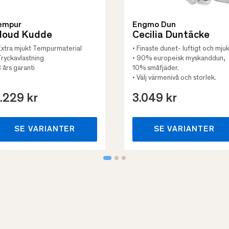
empur
Engmo Dun
loud Kudde
Cecilia Duntäcke
Extra mjukt Tempurmaterial
• Finaste dunet- luftigt och mjuk
Tryckavlastning
• 90% europeisk myskanddun,
3 års garanti
10% småfjäder.
• Välj värmenivå och storlek.
.229 kr
3.049 kr
SE VARIANTER
SE VARIANTER