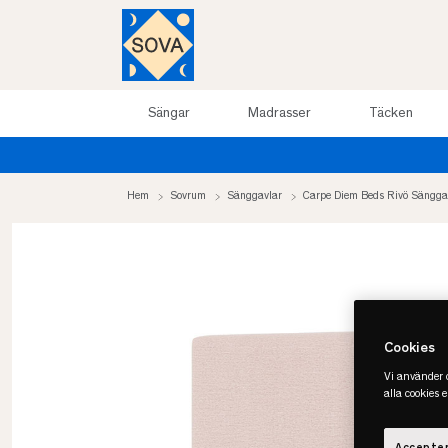
Sängar
Madrasser
Täcken
Hem
Sovrum
Sänggavlar
Carpe Diem Beds Rivö Sängga
Cookies
Vi använder c
alla cookies 