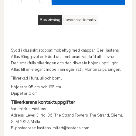
Beskrivning
Leveransalternativ
Sydd i klassiskt stoppat möbeltyg med knappar. Ger Hästens
Atlas Sänggavel en klädd och ombonad känsla åt alla sovrum.
Den smakfulla pikeringen och den diskreta böjen upptill gör
Atlas till en elegant möbel i sin egen rätt. Monteras på sängen.
Tillverkad i furu, ull och bomull
Höjderna 95 cm och 125 cm.
Djupet är 6 cm.
Tillverkarens kontaktuppgifter
Varumärke: Hästens
Adress: Level 3, No. 36, The Strand Towers. The Strand, Sliema,
SLM 1022, Malta
E-postadress: hastenslimited@hastens.com