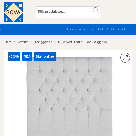
Provsov upp till 100 nätter. Läs mer
Hem
Sovrum
Sänggavlar
Mille Notti Paula Linen Sänggavel
-50%
REA
Slut online