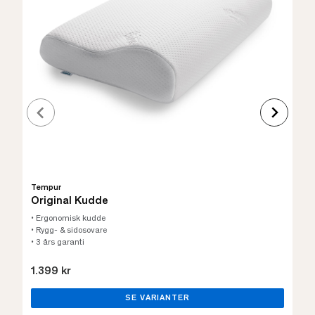
Tempur
Original Kudde
• Ergonomisk kudde
• Rygg- & sidosovare
• 3 års garanti
1.399 kr
SE VARIANTER