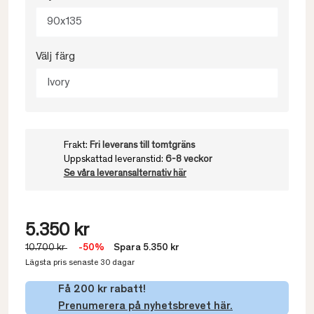
90x135
Välj färg
Ivory
Frakt:
Fri leverans till tomtgräns
Uppskattad leveranstid:
6-8 veckor
Se våra leveransalternativ här
5.350 kr
10.700 kr
-50%
Spara 5.350 kr
Lägsta pris senaste 30 dagar
Få 200 kr rabatt!
Prenumerera på nyhetsbrevet här.