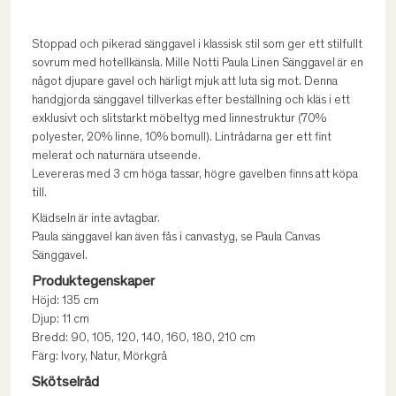
Stoppad och pikerad sänggavel i klassisk stil som ger ett stilfullt
sovrum med hotellkänsla. Mille Notti Paula Linen Sänggavel är en
något djupare gavel och härligt mjuk att luta sig mot. Denna
handgjorda sänggavel tillverkas efter beställning och kläs i ett
exklusivt och slitstarkt möbeltyg med linnestruktur (70%
polyester, 20% linne, 10% bomull). Lintrådarna ger ett fint
melerat och naturnära utseende.
Levereras med 3 cm höga tassar, högre gavelben finns att köpa
till.
Klädseln är inte avtagbar.
Paula sänggavel kan även fås i canvastyg, se Paula Canvas
Sänggavel.
Produktegenskaper
Höjd: 135 cm
Djup: 11 cm
Bredd: 90, 105, 120, 140, 160, 180, 210 cm
Färg: Ivory, Natur, Mörkgrå
Skötselråd