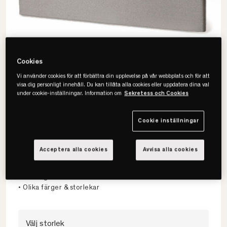
Cookies
Vi använder cookies för att förbättra din upplevelse på vår webbplats och för att
visa dig personligt innehåll. Du kan tillåta alla cookies eller uppdatera dina val
under cookie-inställningar. Information om
Sekretess och Cookies
Cookie inställningar
Viking
Slim Sänggavel
Acceptera alla cookies
Avvisa alla cookies
• Tidlös design
• Slittålig textil
• Olika färger & storlekar
Välj storlek