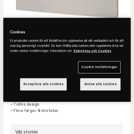
Cookies
Vi använder cookies för att förbättra din upplevelse på vår webbplats och för att
visa dig personligt innehåll. Du kan tillåta alla cookies eller uppdatera dina val
under cookie-inställningar. Information om
Sekretess och Cookies
Cookie inställningar
Viking
Acceptera alla cookies
Avvisa alla cookies
Stitch Sänggavel Hög
• Dubbelstickning
• Tidlös design
• Flera färger & storlekar
Välj storlek