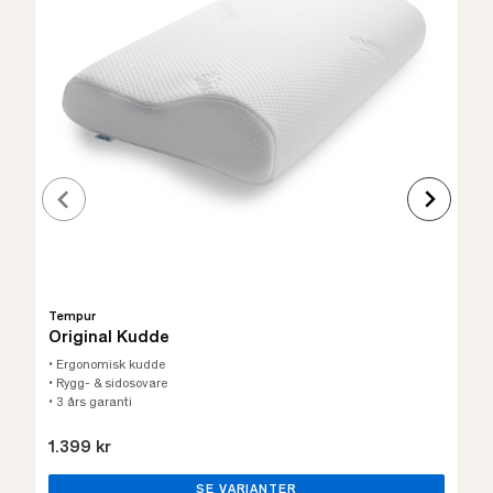
Tempur
Original Kudde
• Ergonomisk kudde
• Rygg- & sidosovare
• 3 års garanti
1.399 kr
SE VARIANTER