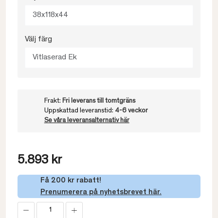
38x118x44
Välj färg
Vitlaserad Ek
Frakt:
Fri leverans till tomtgräns
Uppskattad leveranstid:
4-6 veckor
Se våra leveransalternativ här
5.893 kr
Få 200 kr rabatt!
Prenumerera på nyhetsbrevet här.