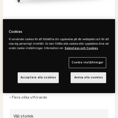
Cookies
Vi använder cookies för att förbättra din upplevelse på vår webbplats och för att
visa dig personligt innehåll. Du kan tillåta alla cookies eller uppdatera dina val
under cookie-inställningar. Information om
Sekretess och Cookies
Cookie inställningar
Jensen
Sit On Sängbänk
Acceptera alla cookies
Avvisa alla cookies
• Stilren sittbänk
• Massivt trä
• Flera olika utförande
Välj storlek