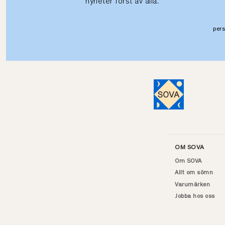
nyheter först av alla.
per
OM SOVA
Om SOVA
Allt om sömn
Varumärken
Jobba hos oss