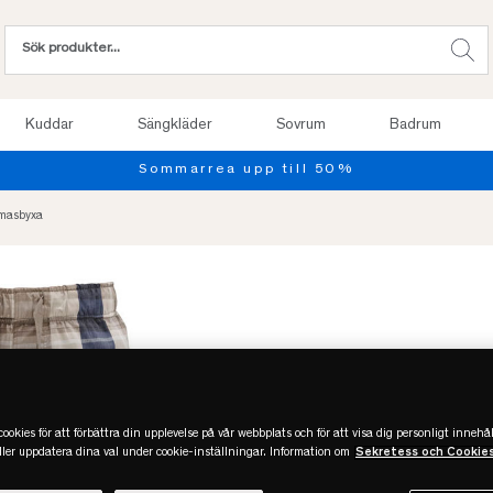
Kuddar
Sängkläder
Sovrum
Badrum
amasbyxa
Slut online
ookies för att förbättra din upplevelse på vår webbplats och för att visa dig personligt innehål
eller uppdatera dina val under cookie-inställningar. Information om
Sekretess och Cookie