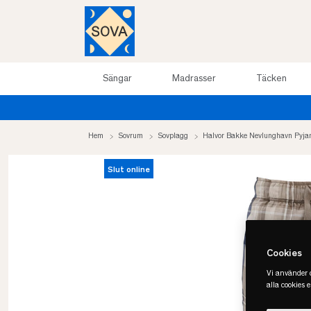
Sängar
Madrasser
Täcken
Sommarrea upp till 50%
Hem
Sovrum
Sovplagg
Halvor Bakke Nevlunghavn Pyj
Slut online
Cookies
Vi använder c
alla cookies 