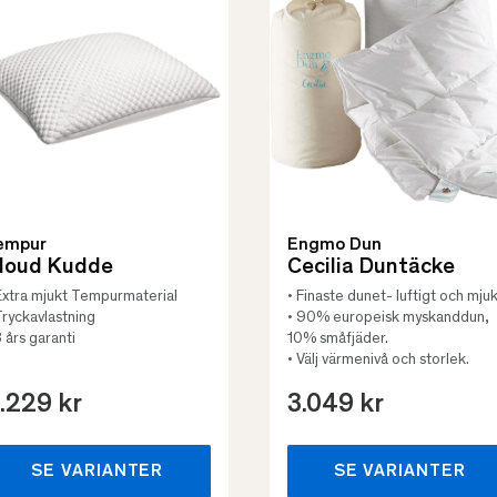
empur
Engmo Dun
loud Kudde
Cecilia Duntäcke
Extra mjukt Tempurmaterial
• Finaste dunet- luftigt och mjuk
Tryckavlastning
• 90% europeisk myskanddun,
3 års garanti
10% småfjäder.
• Välj värmenivå och storlek.
.229 kr
3.049 kr
SE VARIANTER
SE VARIANTER