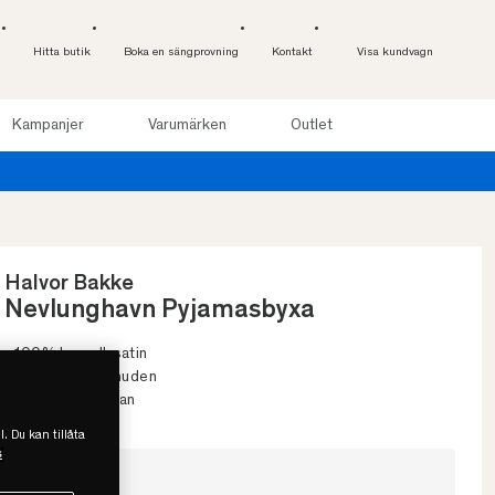
Hitta butik
Boka en sängprovning
Kontakt
Visa kundvagn
Kampanjer
Varumärken
Outlet
Halvor Bakke
Nevlunghavn Pyjamasbyxa
• 100% bomullssatin
• Behaglig mot huden
• Snörning i midjan
l. Du kan tillåta
s
Välj storlek