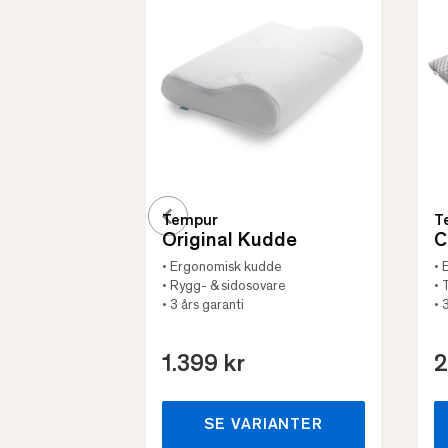
Tempur
T
Original Kudde
C
• Ergonomisk kudde
• 
• Rygg- & sidosovare
• 
• 3 års garanti
• 
1.399 kr
2
SE VARIANTER