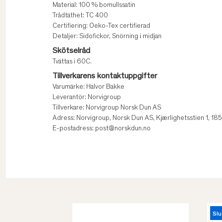
Material: 100 % bomullssatin
Trådtäthet: TC 400
Certifiering: Oeko-Tex certifierad
Detaljer: Sidofickor, Snörning i midjan
Skötselråd
Tvättas i 60C.
Tillverkarens kontaktuppgifter
Varumärke: Halvor Bakke
Leverantör: Norvigroup
Tillverkare: Norvigroup Norsk Dun AS
Adress: Norvigroup, Norsk Dun AS, Kjærlighetsstien 1, 1
E-postadress: post@norskdun.no
Slu