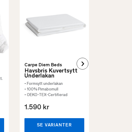
Borås Cotto
Quilt Mad
• Skyddar säng
• Vadderat
• Flera storleka
Carpe Diem Beds
Havsbris Kuvertsytt
Underlakan
t.
• Formsytt underlakan
• 100% Pimabomull
• OEKO-TEX-Certifierad
1.590 kr
659 kr
SE VARIANTER
SE VA