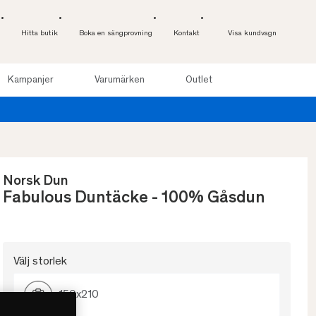
Hitta butik
Boka en sängprovning
Kontakt
Visa kundvagn
Kampanjer
Varumärken
Outlet
till 100 nätter. Läs mer
Norsk Dun
Fabulous Duntäcke - 100% Gåsdun
Välj storlek
150x210