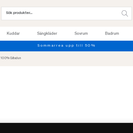
Kuddar
Sängkläder
Sovrum
Badrum
Provsov upp 
- 100% Gåsdun