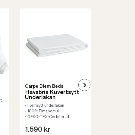
Borås Cotto
Quilt Mad
• Skyddar säng
• Vadderat
• Flera storleka
Carpe Diem Beds
Havsbris Kuvertsytt
Underlakan
t.
• Formsytt underlakan
• 100% Pimabomull
• OEKO-TEX-Certifierad
1.590 kr
659 kr