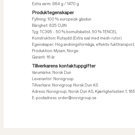
Extra varm: 984 g / 1470 g
Produktegenskaper
Fyllning: 100 % europeisk gåsdun
Bärighet: 825 CUIN
Tyg: TC395 - 50 % bomullsbatist, 50 % TENCEL
Konstruktion: Rutsydd (Extra sval med mesh-rutor)
Egenskaper: Hög andningsförmåga, effektiv fukttransport, s
Produktion: Mysen, Norge
Garanti: 16 år
Tillverkarens kontaktuppgifter
Varumärke: Norsk Dun
Leverantör: Norvigroup
Tillverkare: Norvigroup Norsk Dun AS
Adress: Norvigroup, Norsk Dun AS, Kjærlighetsstien 1, 1
E-postadress: order@norvigroup.se