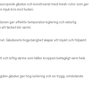
00 % europeisk gåsdun och konstruerat med mesh-rutor som ger
 en mjuk bris mot huden.
sdunen ger effektiv temperaturreglering och naturlig
 att täcket blir varmt.
het. Gåsdunets höga bärighet skapar ett mjukt och följsamt
tt och luftig värme som håller kroppen behagligt varm hela
gden gåsdun ger hög isolering och en trygg, omslutande