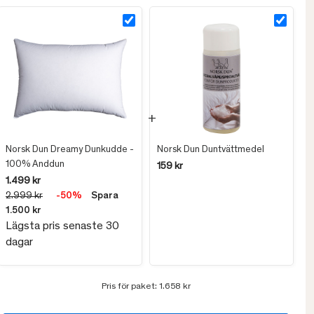
Norsk Dun Dreamy Dunkudde -
Norsk Dun Duntvättmedel
100% Anddun
159 kr
1.499 kr
2.999 kr
-50%
Spara
1.500 kr
Lägsta pris senaste 30
dagar
Pris för paket:
1.658 kr