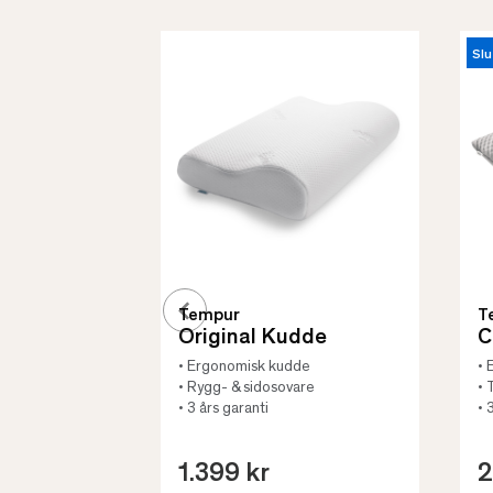
Slu
Tempur
T
Original Kudde
C
• Ergonomisk kudde
• 
• Rygg- & sidosovare
• 
• 3 års garanti
• 
1.399 kr
2