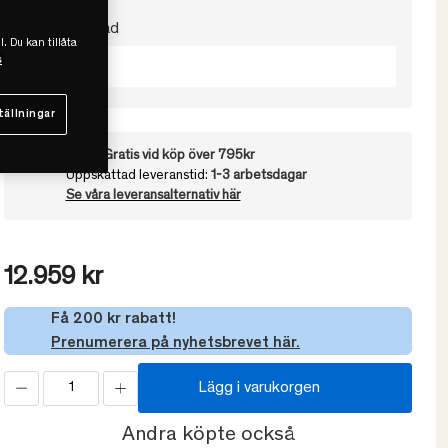
Välj värmegrad
l. Du kan tillåta
s
Varmt
tällningar
Frakt:
Gratis vid köp över 795kr
Uppskattad leveranstid:
1-3 arbetsdagar
Se våra leveransalternativ här
12.959 kr
Få 200 kr rabatt!
Prenumerera på nyhetsbrevet här.
Lägg i varukorgen
Andra köpte också