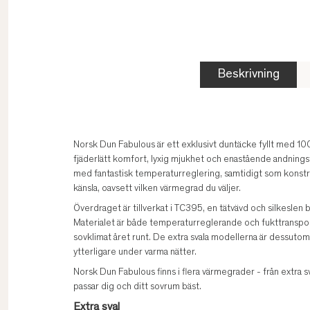
Beskrivning
Norsk Dun Fabulous är ett exklusivt duntäcke fyllt med 10
fjäderlätt komfort, lyxig mjukhet och enastående andnings
med fantastisk temperaturreglering, samtidigt som konstr
känsla, oavsett vilken värmegrad du väljer.
Överdraget är tillverkat i TC395, en tätvävd och silkesle
Materialet är både temperaturreglerande och fukttransporte
sovklimat året runt. De extra svala modellerna är dessuto
ytterligare under varma nätter.
Norsk Dun Fabulous finns i flera värmegrader - från extra sva
passar dig och ditt sovrum bäst.
Extra sval