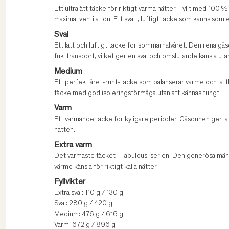
Ett ultralätt täcke för riktigt varma nätter. Fyllt med 1
maximal ventilation. Ett svalt, luftigt täcke som känns som
Sval
Ett lätt och luftigt täcke för sommarhalvåret. Den rena gå
fukttransport, vilket ger en sval och omslutande känsla utan
Medium
Ett perfekt året-runt-täcke som balanserar värme och lätt
täcke med god isoleringsförmåga utan att kännas tungt.
Varm
Ett värmande täcke för kyligare perioder. Gåsdunen ger lä
natten.
Extra varm
Det varmaste täcket i Fabulous-serien. Den generösa män
värme känsla för riktigt kalla nätter.
Fyllvikter
Extra sval: 110 g / 130 g
Sval: 280 g / 420 g
Medium: 476 g / 616 g
Varm: 672 g / 896 g