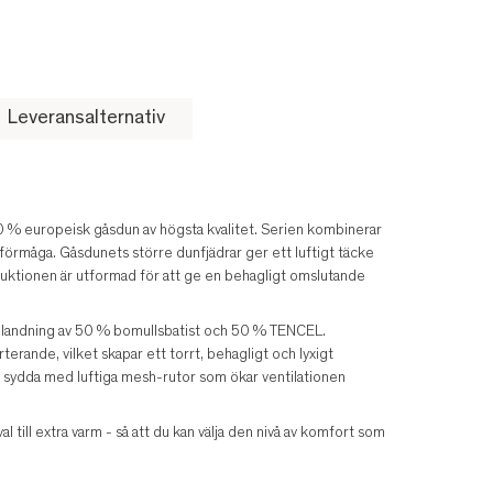
Leveransalternativ
0 % europeisk gåsdun av högsta kvalitet. Serien kombinerar
förmåga. Gåsdunets större dunfjädrar ger ett luftigt täcke
uktionen är utformad för att ge en behagligt omslutande
n blandning av 50 % bomullsbatist och 50 % TENCEL.
rande, vilket skapar ett torrt, behagligt och lyxigt
m sydda med luftiga mesh-rutor som ökar ventilationen
l till extra varm - så att du kan välja den nivå av komfort som