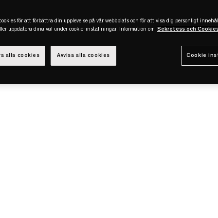
ookies för att förbättra din upplevelse på vår webbplats och för att visa dig personligt innehål
eller uppdatera dina val under cookie-inställningar. Information om
Sekretess och Cookie
a alla cookies
Avvisa alla cookies
Cookie ins