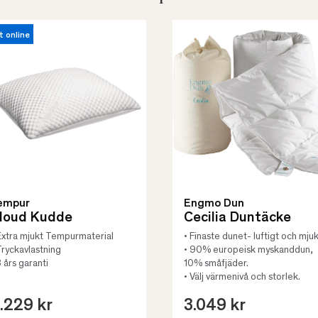
t online
empur
Engmo Dun
loud Kudde
Cecilia Duntäcke
Extra mjukt Tempurmaterial
• Finaste dunet- luftigt och mjuk
Tryckavlastning
• 90% europeisk myskanddun,
3 års garanti
10% småfjäder.
• Välj värmenivå och storlek.
.229 kr
3.049 kr