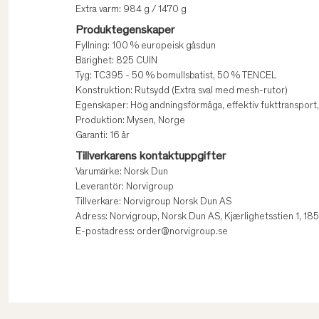
Extra varm: 984 g / 1470 g
Produktegenskaper
Fyllning: 100 % europeisk gåsdun
Bärighet: 825 CUIN
Tyg: TC395 - 50 % bomullsbatist, 50 % TENCEL
Konstruktion: Rutsydd (Extra sval med mesh-rutor)
Egenskaper: Hög andningsförmåga, effektiv fukttransport, s
Produktion: Mysen, Norge
Garanti: 16 år
Tillverkarens kontaktuppgifter
Varumärke: Norsk Dun
Leverantör: Norvigroup
Tillverkare: Norvigroup Norsk Dun AS
Adress: Norvigroup, Norsk Dun AS, Kjærlighetsstien 1, 1
E-postadress: order@norvigroup.se