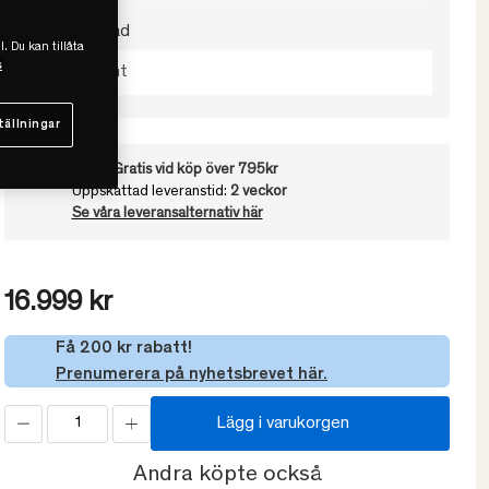
Välj värmegrad
l. Du kan tillåta
s
Extra Varmt
tällningar
Frakt:
Gratis vid köp över 795kr
Uppskattad leveranstid:
2 veckor
Se våra leveransalternativ här
16.999 kr
Få 200 kr rabatt!
Prenumerera på nyhetsbrevet här.
Lägg i varukorgen
Andra köpte också