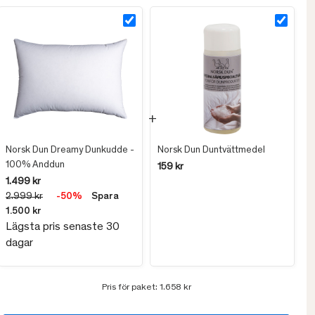
Norsk Dun Dreamy Dunkudde -
Norsk Dun Duntvättmedel
100% Anddun
159 kr
1.499 kr
2.999 kr
-50%
Spara
1.500 kr
Lägsta pris senaste 30
dagar
Pris för paket:
1.658 kr