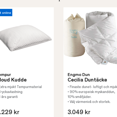
t online
empur
Engmo Dun
loud Kudde
Cecilia Duntäcke
Extra mjukt Tempurmaterial
• Finaste dunet- luftigt och mjuk
Tryckavlastning
• 90% europeisk myskanddun,
3 års garanti
10% småfjäder.
• Välj värmenivå och storlek.
.229 kr
3.049 kr