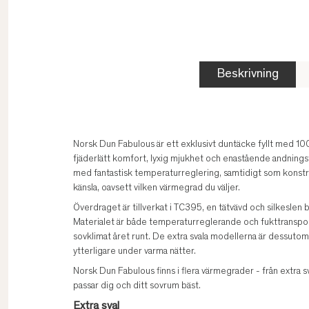
Beskrivning
Norsk Dun Fabulous är ett exklusivt duntäcke fyllt med 10
fjäderlätt komfort, lyxig mjukhet och enastående andnings
med fantastisk temperaturreglering, samtidigt som konstr
känsla, oavsett vilken värmegrad du väljer.
Överdraget är tillverkat i TC395, en tätvävd och silkesle
Materialet är både temperaturreglerande och fukttransporte
sovklimat året runt. De extra svala modellerna är dessuto
ytterligare under varma nätter.
Norsk Dun Fabulous finns i flera värmegrader - från extra sva
passar dig och ditt sovrum bäst.
Extra sval