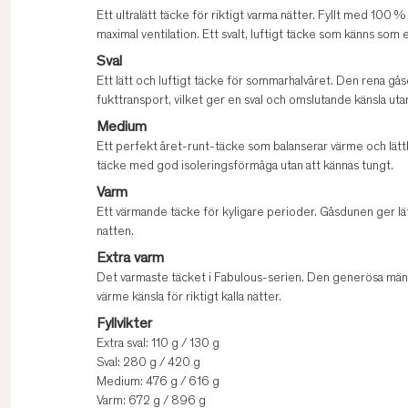
Ett ultralätt täcke för riktigt varma nätter. Fyllt med 1
maximal ventilation. Ett svalt, luftigt täcke som känns som
Sval
Ett lätt och luftigt täcke för sommarhalvåret. Den rena gå
fukttransport, vilket ger en sval och omslutande känsla utan
Medium
Ett perfekt året-runt-täcke som balanserar värme och lätt
täcke med god isoleringsförmåga utan att kännas tungt.
Varm
Ett värmande täcke för kyligare perioder. Gåsdunen ger lä
natten.
Extra varm
Det varmaste täcket i Fabulous-serien. Den generösa män
värme känsla för riktigt kalla nätter.
Fyllvikter
Extra sval: 110 g / 130 g
Sval: 280 g / 420 g
Medium: 476 g / 616 g
Varm: 672 g / 896 g