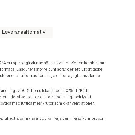
Leveransalternativ
0 % europeisk gåsdun av högsta kvalitet. Serien kombinerar
förmåga. Gåsdunets större dunfjädrar ger ett luftigt täcke
uktionen är utformad för att ge en behagligt omslutande
n blandning av 50 % bomullsbatist och 50 % TENCEL.
rande, vilket skapar ett torrt, behagligt och lyxigt
m sydda med luftiga mesh-rutor som ökar ventilationen
l till extra varm - så att du kan välja den nivå av komfort som