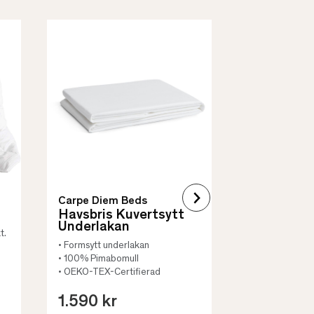
Borås Cotto
Quilt Mad
• Skyddar säng
• Vadderat
• Flera storleka
Carpe Diem Beds
Havsbris Kuvertsytt
Underlakan
t.
• Formsytt underlakan
• 100% Pimabomull
• OEKO-TEX-Certifierad
1.590 kr
659 kr