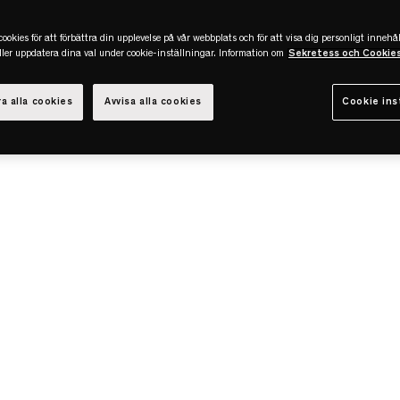
ookies för att förbättra din upplevelse på vår webbplats och för att visa dig personligt innehål
eller uppdatera dina val under cookie-inställningar. Information om
Sekretess och Cookie
a alla cookies
Avvisa alla cookies
Cookie ins