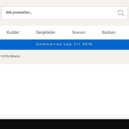
Kuddar
Sängkläder
Sovrum
Badrum
Provsov upp till 100 nätter. Läs mer
- 100% Gåsdun