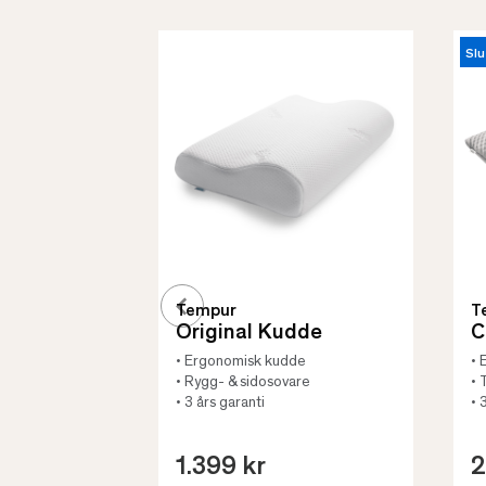
Slu
Tempur
T
Original Kudde
C
• Ergonomisk kudde
• 
• Rygg- & sidosovare
• 
• 3 års garanti
• 
1.399 kr
2