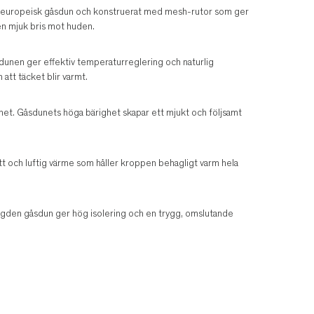
00 % europeisk gåsdun och konstruerat med mesh-rutor som ger
 en mjuk bris mot huden.
sdunen ger effektiv temperaturreglering och naturlig
 att täcket blir varmt.
het. Gåsdunets höga bärighet skapar ett mjukt och följsamt
tt och luftig värme som håller kroppen behagligt varm hela
gden gåsdun ger hög isolering och en trygg, omslutande