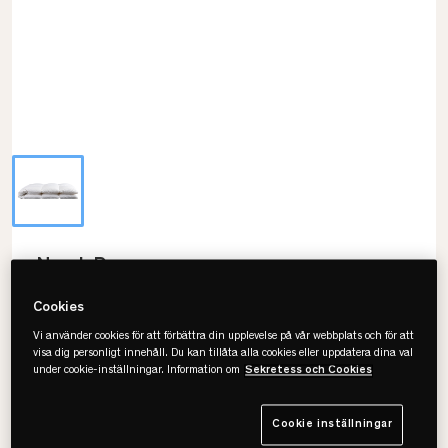
Norsk Dun
Heavenly Duntäcke - 90% Gåsdun
Cookies
Vi använder cookies för att förbättra din upplevelse på vår webbplats och för att
visa dig personligt innehåll. Du kan tillåta alla cookies eller uppdatera dina val
under cookie-inställningar. Information om
Sekretess och Cookies
Välj storlek
150x210
Cookie inställningar