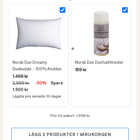
Norsk Dun Dreamy
Norsk Dun Duntvättmedel
Dunkudde - 100% Anddun
159 kr
1.499 kr
2.999 kr
-50%
Spara
1.500 kr
Lägsta pris senaste 30 dagar
Pris för paket:
1.658 kr
LÄGG
2
PRODUKTER I VARUKORGEN