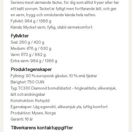
Seriens mest värmande täcke, för dig som alltid fryser eller har
ett kallt sovrum. Täcket är fylligt men fortfarande lätt, och ger
en varm, trygg och omslutande känsla hela natten.
Fyllvikt: 984 g / 1386 g
Känsla: Mycket varm, fyllig, stabil värmekomfort
Fyllvikter
Sval: 280 g / 420 g
Medium: 476 g / 630 g
Varm: 672 g / 882 g
Extra varm: 984 g / 1386 g
Produktegenskaper
Fyllning: 90 % europeisk gåsdun, 10 % små fjädrar
Bärighet: 750 CUIN
Tyg: TC330 Diamond bomullsbatist - högkvalitativ, silkesmjuk,
lätt och andningsbar
Konstruktion: Rutsydd
Egenskaper: Låg egenvikt, silkesmjuk yta, luftig komfort
Produktion: Mysen, Norge
Garanti: 16 år
Tillverkarens kontaktuppgifter