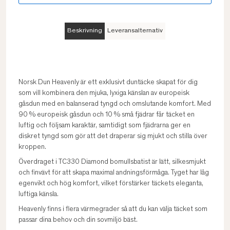
Beskrivning
Leveransalternativ
Norsk Dun Heavenly är ett exklusivt duntäcke skapat för dig
som vill kombinera den mjuka, lyxiga känslan av europeisk
gåsdun med en balanserad tyngd och omslutande komfort. Med
90 % europeisk gåsdun och 10 % små fjädrar får täcket en
luftig och följsam karaktär, samtidigt som fjädrarna ger en
diskret tyngd som gör att det draperar sig mjukt och stilla över
kroppen.
Överdraget i TC330 Diamond bomullsbatist är lätt, silkesmjukt
och finvävt för att skapa maximal andningsförmåga. Tyget har låg
egenvikt och hög komfort, vilket förstärker täckets eleganta,
luftiga känsla.
Heavenly finns i flera värmegrader så att du kan välja täcket som
passar dina behov och din sovmiljö bäst.