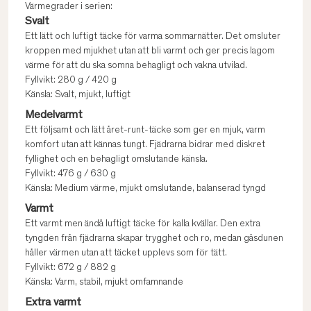
Värmegrader i serien:
Svalt
Ett lätt och luftigt täcke för varma sommarnätter. Det omsluter
kroppen med mjukhet utan att bli varmt och ger precis lagom
värme för att du ska somna behagligt och vakna utvilad.
Fyllvikt: 280 g / 420 g
Känsla: Svalt, mjukt, luftigt
Medelvarmt
Ett följsamt och lätt året-runt-täcke som ger en mjuk, varm
komfort utan att kännas tungt. Fjädrarna bidrar med diskret
fyllighet och en behagligt omslutande känsla.
Fyllvikt: 476 g / 630 g
Känsla: Medium värme, mjukt omslutande, balanserad tyngd
Varmt
Ett varmt men ändå luftigt täcke för kalla kvällar. Den extra
tyngden från fjädrarna skapar trygghet och ro, medan gåsdunen
håller värmen utan att täcket upplevs som för tätt.
Fyllvikt: 672 g / 882 g
Känsla: Varm, stabil, mjukt omfamnande
Extra varmt