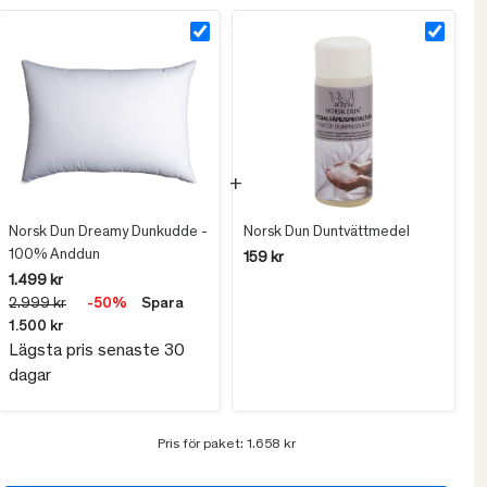
Norsk Dun Dreamy Dunkudde -
Norsk Dun Duntvättmedel
100% Anddun
159 kr
1.499 kr
2.999 kr
-50%
Spara
1.500 kr
Lägsta pris senaste 30
dagar
Pris för paket:
1.658 kr