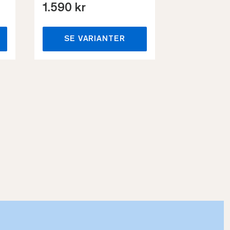
1.590 kr
659 kr
SE VARIANTER
SE VA