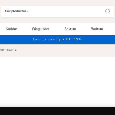
Kuddar
Sängkläder
Sovrum
Badrum
Provsov upp til
- 90% Gåsdun