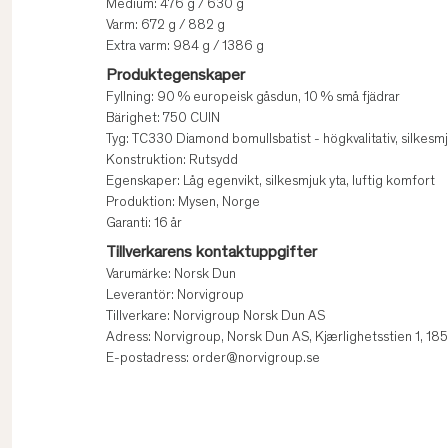
Medium: 476 g / 630 g
Varm: 672 g / 882 g
Extra varm: 984 g / 1386 g
Produktegenskaper
Fyllning: 90 % europeisk gåsdun, 10 % små fjädrar
Bärighet: 750 CUIN
Tyg: TC330 Diamond bomullsbatist - högkvalitativ, silkesmj
Konstruktion: Rutsydd
Egenskaper: Låg egenvikt, silkesmjuk yta, luftig komfort
Produktion: Mysen, Norge
Garanti: 16 år
Tillverkarens kontaktuppgifter
Varumärke: Norsk Dun
Leverantör: Norvigroup
Tillverkare: Norvigroup Norsk Dun AS
Adress: Norvigroup, Norsk Dun AS, Kjærlighetsstien 1, 1
E-postadress: order@norvigroup.se