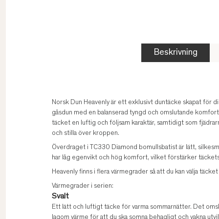
Beskrivning
Norsk Dun Heavenly är ett exklusivt duntäcke skapat för di
gåsdun med en balanserad tyngd och omslutande komfort.
täcket en luftig och följsam karaktär, samtidigt som fjädra
och stilla över kroppen.
Överdraget i TC330 Diamond bomullsbatist är lätt, silkesm
har låg egenvikt och hög komfort, vilket förstärker täckets 
Heavenly finns i flera värmegrader så att du kan välja täcke
Värmegrader i serien:
Svalt
Ett lätt och luftigt täcke för varma sommarnätter. Det om
lagom värme för att du ska somna behagligt och vakna utvil