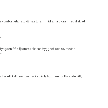
m komfort utan att kännas tungt. Fjädrarna bidrar med diskret
d
ra tyngden från fjädrarna skapar trygghet och ro, medan
t.
har ett kallt sovrum. Täcket är fylligt men fortfarande lätt,