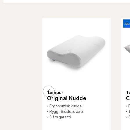
Slu
Tempur
T
Original Kudde
C
• Ergonomisk kudde
• 
• Rygg- & sidosovare
• 
• 3 års garanti
• 