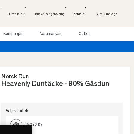
Hitta butik
Boka en sängprovning
Kontakt
Visa kundvagn
Kampanjer
Varumärken
Outlet
l 100 nätter. Läs mer
Norsk Dun
Heavenly Duntäcke - 90% Gåsdun
Välj storlek
150x210