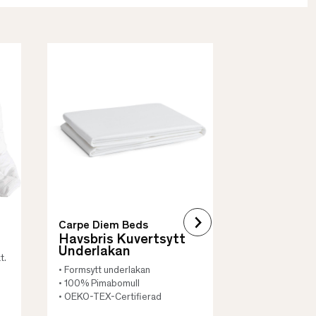
Borås Cotto
Quilt Mad
• Skyddar säng
• Vadderat
• Flera storleka
Carpe Diem Beds
Havsbris Kuvertsytt
Underlakan
t.
• Formsytt underlakan
• 100% Pimabomull
• OEKO-TEX-Certifierad