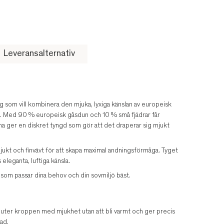
Leveransalternativ
g som vill kombinera den mjuka, lyxiga känslan av europeisk
 Med 90 % europeisk gåsdun och 10 % små fjädrar får
rna ger en diskret tyngd som gör att det draperar sig mjukt
jukt och finvävt för att skapa maximal andningsförmåga. Tyget
eleganta, luftiga känsla.
t som passar dina behov och din sovmiljö bäst.
sluter kroppen med mjukhet utan att bli varmt och ger precis
ad.