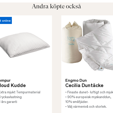
Andra köpte också
t online
empur
Engmo Dun
loud Kudde
Cecilia Duntäcke
Extra mjukt Tempurmaterial
• Finaste dunet- luftigt och mjuk
Tryckavlastning
• 90% europeisk myskanddun,
3 års garanti
10% småfjäder.
• Välj värmenivå och storlek.