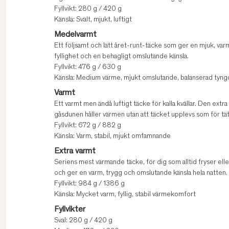
Fyllvikt: 280 g / 420 g
Känsla: Svalt, mjukt, luftigt
Medelvarmt
Ett följsamt och lätt året-runt-täcke som ger en mjuk, var
fyllighet och en behagligt omslutande känsla.
Fyllvikt: 476 g / 630 g
Känsla: Medium värme, mjukt omslutande, balanserad tyng
Varmt
Ett varmt men ändå luftigt täcke för kalla kvällar. Den ext
gåsdunen håller värmen utan att täcket upplevs som för tät
Fyllvikt: 672 g / 882 g
Känsla: Varm, stabil, mjukt omfamnande
Extra varmt
Seriens mest värmande täcke, för dig som alltid fryser eller 
och ger en varm, trygg och omslutande känsla hela natten.
Fyllvikt: 984 g / 1386 g
Känsla: Mycket varm, fyllig, stabil värmekomfort
Fyllvikter
Sval: 280 g / 420 g