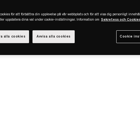
ookies för att förbättra din upplevelse på vår webbplats och för att visa dig personligt innehål
eller uppdatera dina val under cookie-inställningar. Information om
Sekretess och Cookie
a alla cookies
Avvisa alla cookies
Cookie ins