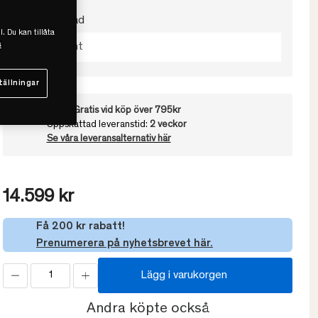
Välj värmegrad
l. Du kan tillåta
s
Extra Varmt
tällningar
Frakt:
Gratis vid köp över 795kr
Uppskattad leveranstid:
2 veckor
Se våra leveransalternativ här
14.599 kr
Få 200 kr rabatt!
Prenumerera på nyhetsbrevet här.
Lägg i varukorgen
Andra köpte också