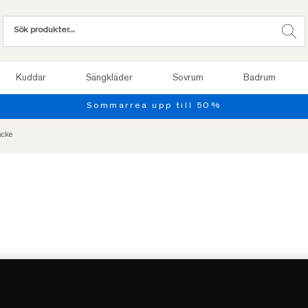
Kuddar
Sängkläder
Sovrum
Badrum
äcke
Slut online