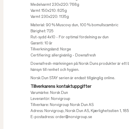
Medelvarmt 230x220: 768g
Varmt 150x210: 825g
Varmt 230x220: 1135g
Material: 90 % Muscovy dun, 100 % bomullscambric
Bärighet: 725
Rut-sydd 4x10 - För optimal fördelning av dun
Garanti: 10 år
Tillverkningsland: Norge
Certifiering: allergivänlig - Downafresh
Downafresh-märkningen på Norsk Duns produkter är ett bev
hänsyn till renhet och hygien.
Norsk Dun STAY serien är endast tillgänglig online.
Tillverkarens kontaktuppgifter
Varumärke: Norsk Dun
Leverantör: Norvigroup
Tillverkare: Norvigroup Norsk Dun AS
Adress: Norvigroup, Norsk Dun AS, Kjærlighetsstien 1, 1
E-postadress: order@norvigroup.se