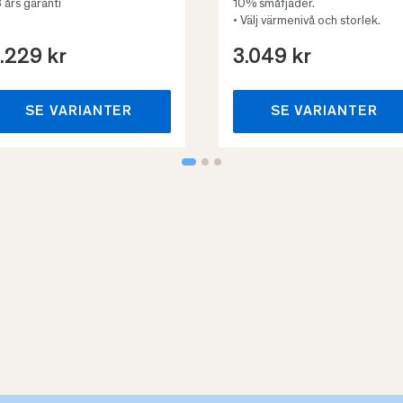
3 års garanti
10% småfjäder.
• Välj värmenivå och storlek.
.229 kr
3.049 kr
SE VARIANTER
SE VARIANTER