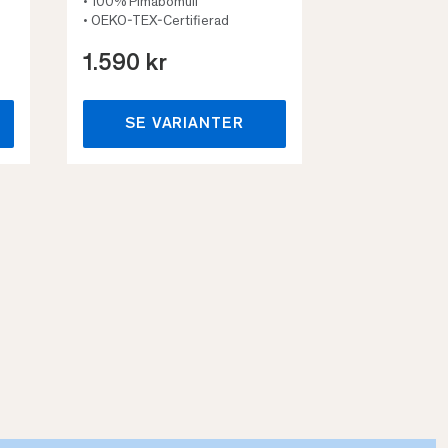
• 100% Pimabomull
• OEKO-TEX-Certifierad
1.590 kr
659 kr
SE VARIANTER
SE VA