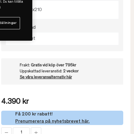
l. Du kan tillåta
s
150x210
tällningar
Välj värmegrad
Medelvarmt
Frakt:
Gratis vid köp över 795kr
Uppskattad leveranstid:
2 veckor
Se våra leveransalternativ här
4.390 kr
Få 200 kr rabatt!
Prenumerera på nyhetsbrevet här.