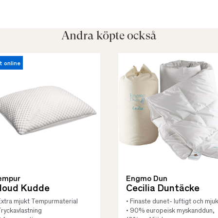
Andra köpte också
t online
empur
Engmo Dun
loud Kudde
Cecilia Duntäcke
Extra mjukt Tempurmaterial
• Finaste dunet- luftigt och mjuk
Tryckavlastning
• 90% europeisk myskanddun,