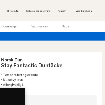
Hitta butik
Boka en sängprovning
Kontakt
Visa kundvagn
Kampanjer
Varumärken
Outlet
Provsov upp till 100 
Norsk Dun
Stay Fantastic Duntäcke
• Temperaturreglerande
• Muscovy-dun
• Allergivänligt
Välj storlek