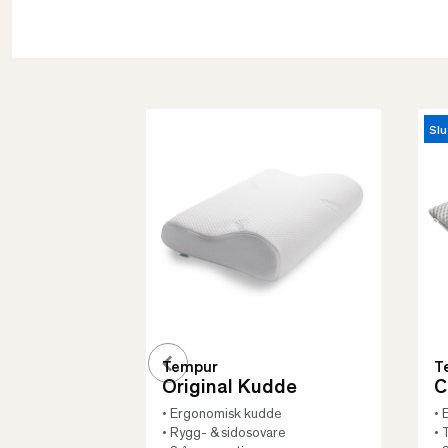
Slu
Tempur
T
Original Kudde
C
• Ergonomisk kudde
• 
• Rygg- & sidosovare
• 