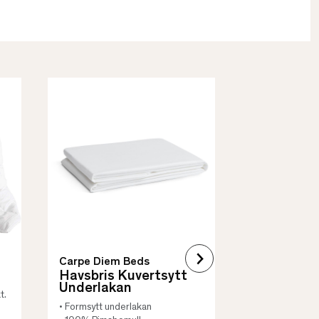
Borås Cotto
Quilt Mad
• Skyddar säng
• Vadderat
• Flera storleka
Carpe Diem Beds
Havsbris Kuvertsytt
Underlakan
t.
• Formsytt underlakan