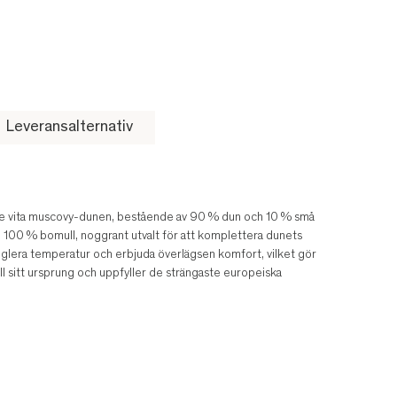
Leveransalternativ
ste vita muscovy-dunen, bestående av 90 % dun och 10 % små
c i 100 % bomull, noggrant utvalt för att komplettera dunets
reglera temperatur och erbjuda överlägsen komfort, vilket gör
l sitt ursprung och uppfyller de strängaste europeiska