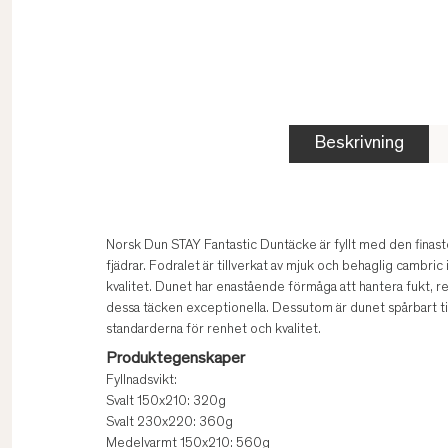
Beskrivning
Norsk Dun STAY Fantastic Duntäcke är fyllt med den fina
fjädrar. Fodralet är tillverkat av mjuk och behaglig cambri
kvalitet. Dunet har enastående förmåga att hantera fukt, 
dessa täcken exceptionella. Dessutom är dunet spårbart til
standarderna för renhet och kvalitet.
Produktegenskaper
Fyllnadsvikt:
Svalt 150x210: 320g
Svalt 230x220: 360g
Medelvarmt 150x210: 560g