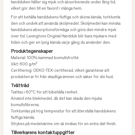
handduken håller sig mjuk och absorberande under lång tid,
vilket gör den till en favorit i många hem.
För att behålla handdukens fluffiga och sköna känsla, torktumla
den och undvik att använda sköljmedel. Sköljmedel kan minska
handdukens absorptionsförmåga och göra den mindre mjuk
över tid. Lexingtons Original Handduk blir bara mjukare med
tiden och ger en lyxig känsla varje gång du använder den.
Produktegenskaper
Material: 100% kammad bomullsfrotté
Vikt: 600 g/m²
Certifiering: OEKO-TEX-certifierad, vilket garanterar att
produkten är fri från skadliga ämnen och säker för din hud.
Tvättråd
Tvättas i 60°C för att bibehålla renhet.
Använd inte blekmedel, då det kan skada den mjuka
bomullsfibrerna.
Torktumlas på hög temperatur för att återställa handdukens
fluffiga känsla.
Strykes på medelvärme om så önskas för en extra slät finish.
Tillverkarens kontaktuppgifter