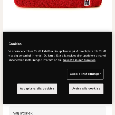
Cookies
Vi använder cookies för att förbättra din upplevelse på vår webbplats och för att
visa dig personligt innehåll. Du kan tillåta alla cookies eller uppdatera dina val
under cookie-inställningar. Information om
Sekretess och Cookies
Lexington
Original Handduk
Cookie inställningar
• 100% bomullsfrotté
Acceptera alla cookies
Avvisa alla cookies
• OEKO-TEX®-certifierad
• Flera storlekar & färger
Välj storlek