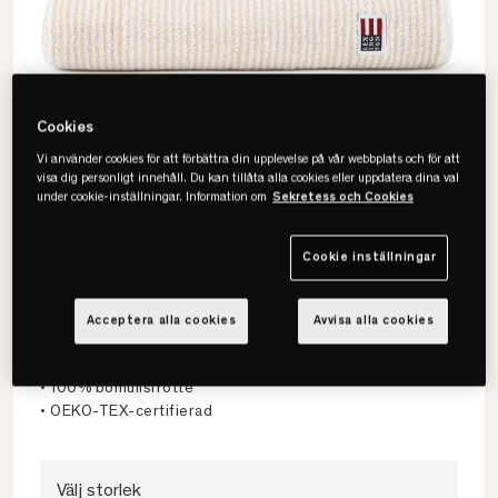
Cookies
Vi använder cookies för att förbättra din upplevelse på vår webbplats och för att
visa dig personligt innehåll. Du kan tillåta alla cookies eller uppdatera dina val
under cookie-inställningar. Information om
Sekretess och Cookies
Cookie inställningar
Lexington
Original Striped Handduk
Acceptera alla cookies
Avvisa alla cookies
• Klassisk & hållbar
• 100% bomullsfrotté
• OEKO-TEX-certifierad
Välj storlek