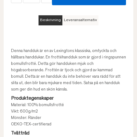
Beskrivning
Leveransalternativ
Denna handduk är en av Lexingtons klassiska, omtyckta och
hållbara handdukar. En frottéhandduk som är gjord i ringspunnen
bomullsfrotté. Detta gör handduken mjuk och
högabsorberande. Frottén är tjock och gjord av kammad
bomull. Detta är en handduk du inte behöver vara rädd för att
slita ut, den blir bara mjukare med tiden. Satsa på en handduk
som ger din hud en skön känsla.
Produktegenskaper
Material: 100% bomullsfrotté
Vikt: 600g/m2
Mönster: Ränder
OEKO-TEX-certifierad
Tvättråd