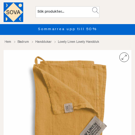
Sommarrea upp till 50%
Pro
Hem
Badrum
Handdukar
Lovely Linen Lovely Handduk