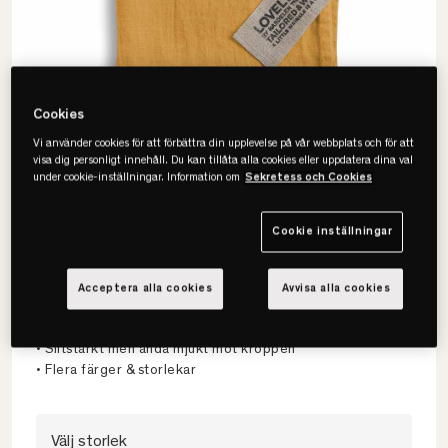
Cookies
Vi använder cookies för att förbättra din upplevelse på vår webbplats och för att
visa dig personligt innehåll. Du kan tillåta alla cookies eller uppdatera dina val
under cookie-inställningar. Information om
Sekretess och Cookies
Cookie inställningar
Lovely Linen
Lovely Handduk
Acceptera alla cookies
Avvisa alla cookies
• 100% europeiskt lin
• Slitstarkt men ändå mjukt mot kroppen
• Flera färger & storlekar
Välj storlek