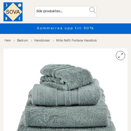
Sommarrea upp till 50%
Pro
Hem
Badrum
Handdukar
Mille Notti Fontana Handduk