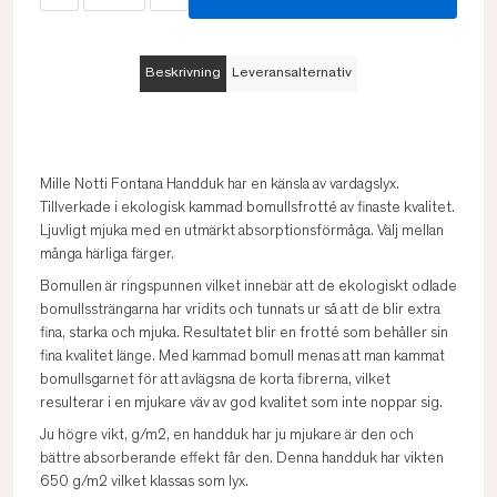
Beskrivning
Leveransalternativ
Mille Notti Fontana Handduk har en känsla av vardagslyx.
Tillverkade i ekologisk kammad bomullsfrotté av finaste kvalitet.
Ljuvligt mjuka med en utmärkt absorptionsförmåga. Välj mellan
många härliga färger.
Bomullen är ringspunnen vilket innebär att de ekologiskt odlade
bomullssträngarna har vridits och tunnats ur så att de blir extra
fina, starka och mjuka. Resultatet blir en frotté som behåller sin
fina kvalitet länge. Med kammad bomull menas att man kammat
bomullsgarnet för att avlägsna de korta fibrerna, vilket
resulterar i en mjukare väv av god kvalitet som inte noppar sig.
Ju högre vikt, g/m2, en handduk har ju mjukare är den och
bättre absorberande effekt får den. Denna handduk har vikten
650 g/m2 vilket klassas som lyx.