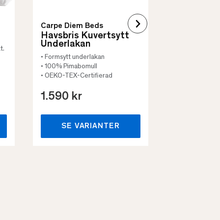
Carpe Diem Beds
Havsbris Kuvertsytt
Underlakan
t.
• Formsytt underlakan
• 100% Pimabomull
• OEKO-TEX-Certifierad
1.590 kr
659 kr
SE VARIANTER
SE VA