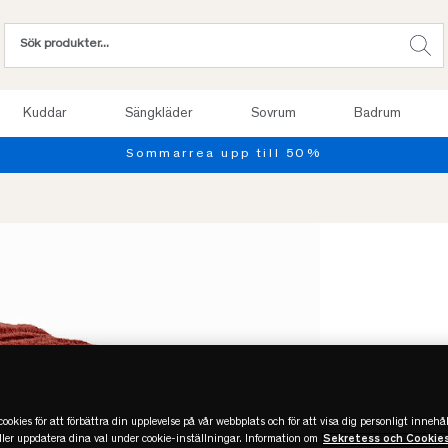
Kuddar
Sängkläder
Sovrum
Badrum
-50%
REA
Slut
ookies för att förbättra din upplevelse på vår webbplats och för att visa dig personligt innehål
eller uppdatera dina val under cookie-inställningar. Information om
Sekretess och Cookie