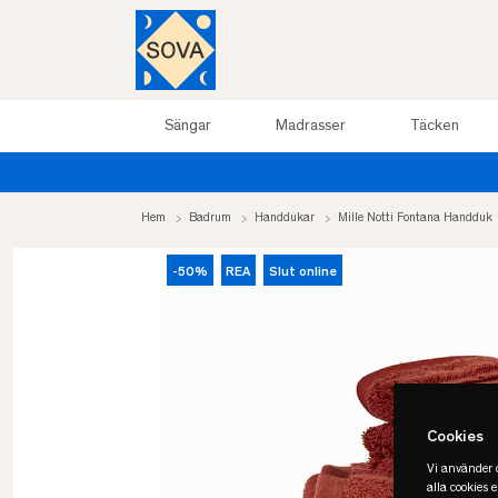
Sängar
Madrasser
Täcken
Sommarrea upp till 50%
Hem
Badrum
Handdukar
Mille Notti Fontana Handduk
-50%
REA
Slut online
Cookies
Vi använder c
alla cookies 