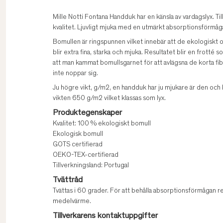
Mille Notti Fontana Handduk har en känsla av vardagslyx. T
kvalitet. Ljuvligt mjuka med en utmärkt absorptionsförmåga.
Bomullen är ringspunnen vilket innebär att de ekologiskt o
blir extra fina, starka och mjuka. Resultatet blir en frott
att man kammat bomullsgarnet för att avlägsna de korta fibr
inte noppar sig.
Ju högre vikt, g/m2, en handduk har ju mjukare är den och
vikten 650 g/m2 vilket klassas som lyx.
Produktegenskaper
Kvalitet: 100 % ekologiskt bomull
Ekologisk bomull
GOTS certifierad
OEKO-TEX-certifierad
Tillverkningsland: Portugal
Tvättråd
Tvättas i 60 grader. För att behålla absorptionsförmågan 
medelvärme.
Tillverkarens kontaktuppgifter