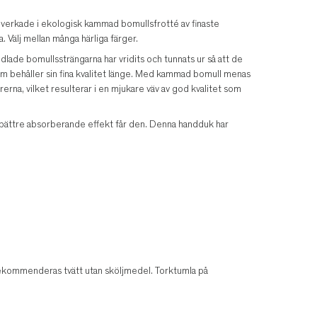
illverkade i ekologisk kammad bomullsfrotté av finaste
 Välj mellan många härliga färger.
dlade bomullssträngarna har vridits och tunnats ur så att de
é som behåller sin fina kvalitet länge. Med kammad bomull menas
erna, vilket resulterar i en mjukare väv av god kvalitet som
 bättre absorberande effekt får den. Denna handduk har
rekommenderas tvätt utan sköljmedel. Torktumla på