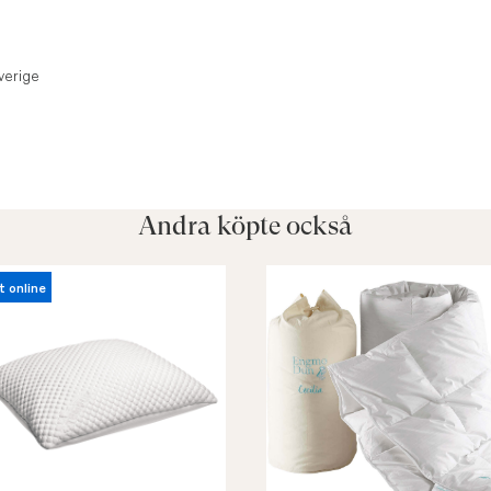
verige
Andra köpte också
t online