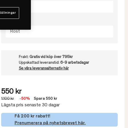
100x150
tällningar
Välj färg
Rost
Frakt:
Gratis vid köp över 795kr
Uppskattad leveranstid:
6-9 arbetsdagar
Se våra leveransalternativ här
550 kr
1.100 kr
-50%
Spara 550 kr
Lägsta pris senaste 30 dagar
Få 200 kr rabatt!
Prenumerera på nyhetsbrevet här.