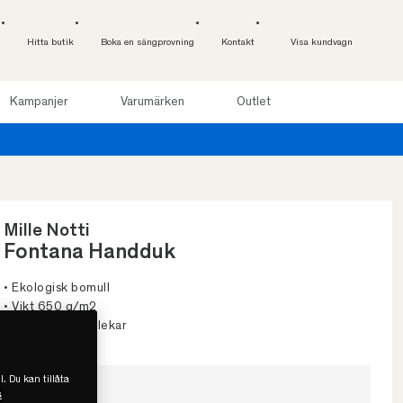
Hitta butik
Boka en sängprovning
Kontakt
Visa kundvagn
Kampanjer
Varumärken
Outlet
Pro
 online
Mille Notti
Fontana Handduk
• Ekologisk bomull
• Vikt 650 g/m2
• Finns i fler storlekar
l. Du kan tillåta
Välj storlek
s