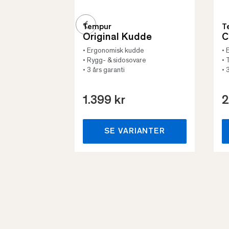
Tempur
T
Original Kudde
C
• Ergonomisk kudde
• 
• Rygg- & sidosovare
• 
• 3 års garanti
• 
1.399 kr
2
SE VARIANTER