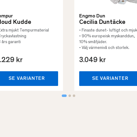
empur
Engmo Dun
loud Kudde
Cecilia Duntäcke
Extra mjukt Tempurmaterial
• Finaste dunet- luftigt och mjuk
Tryckavlastning
• 90% europeisk myskanddun,
3 års garanti
10% småfjäder.
• Välj värmenivå och storlek.
.229 kr
3.049 kr
SE VARIANTER
SE VARIANTER