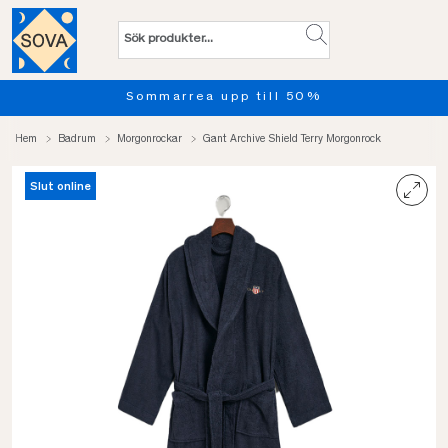
Sommarrea upp till 50%
Hem
Badrum
Morgonrockar
Gant Archive Shield Terry Morgonrock
Slut online