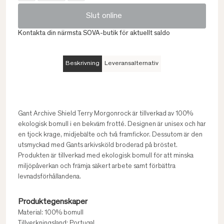
Slut online
Kontakta din närmsta SOVA-butik för aktuellt saldo
Beskrivning
Leveransalternativ
Gant Archive Shield Terry Morgonrock är tillverkad av 100%
ekologisk bomull i en bekväm frotté. Designen är unisex och har
en tjock krage, midjebälte och två framfickor. Dessutom är den
utsmyckad med Gants arkivsköld broderad på bröstet.
Produkten är tillverkad med ekologisk bomull för att minska
miljöpåverkan och främja säkert arbete samt förbättra
levnadsförhållandena.
Produktegenskaper
Material: 100% bomull
Tillverkningsland: Portugal