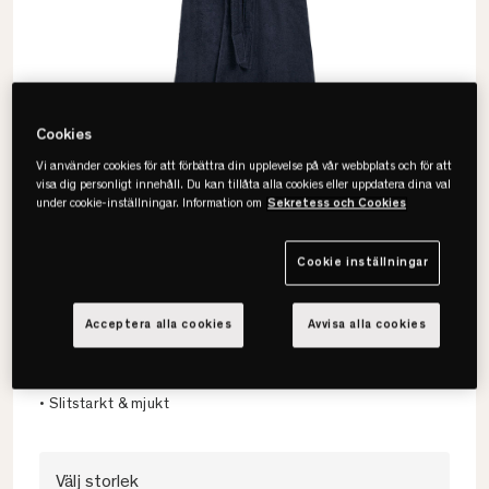
Cookies
Vi använder cookies för att förbättra din upplevelse på vår webbplats och för att
visa dig personligt innehåll. Du kan tillåta alla cookies eller uppdatera dina val
under cookie-inställningar. Information om
Sekretess och Cookies
Cookie inställningar
Gant
Archive Shield Terry Morgonrock
Acceptera alla cookies
Avvisa alla cookies
• 100% bomull
• Unisex storlekar
• Slitstarkt & mjukt
Välj storlek