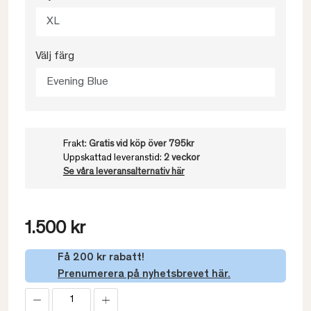
XL
Välj färg
Evening Blue
Frakt:
Gratis vid köp över 795kr
Uppskattad leveranstid:
2 veckor
Se våra leveransalternativ här
1.500 kr
Få 200 kr rabatt!
Prenumerera på nyhetsbrevet här.