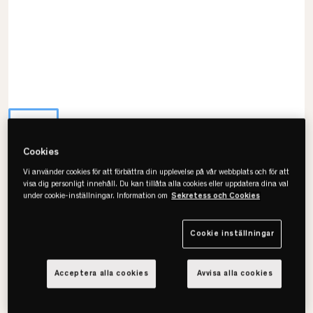
Cookies
Vi använder cookies för att förbättra din upplevelse på vår webbplats och för att
Carpe Diem Beds
visa dig personligt innehåll. Du kan tillåta alla cookies eller uppdatera dina val
under cookie-inställningar. Information om
Sekretess och Cookies
Luxury Bäddmadrass
• Vändbar med sommar och vintersida
Cookie inställningar
• Följsam naturlatex
• Mycket exklusiv bäddmadrass
Acceptera alla cookies
Avvisa alla cookies
Välj storlek