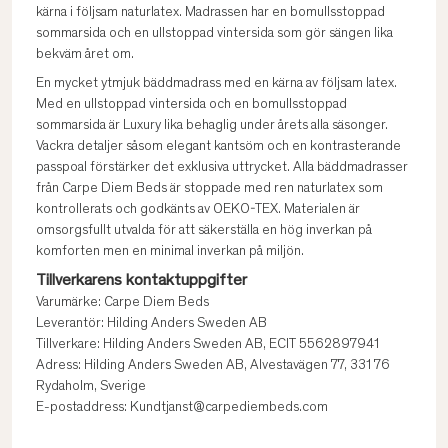
kärna i följsam naturlatex. Madrassen har en bomullsstoppad
sommarsida och en ullstoppad vintersida som gör sängen lika
bekväm året om.
En mycket ytmjuk bäddmadrass med en kärna av följsam latex.
Med en ullstoppad vintersida och en bomullsstoppad
sommarsida är Luxury lika behaglig under årets alla säsonger.
Vackra detaljer såsom elegant kantsöm och en kontrasterande
passpoal förstärker det exklusiva uttrycket. Alla bäddmadrasser
från Carpe Diem Beds är stoppade med ren naturlatex som
kontrollerats och godkänts av OEKO-TEX. Materialen är
omsorgsfullt utvalda för att säkerställa en hög inverkan på
komforten men en minimal inverkan på miljön.
Tillverkarens kontaktuppgifter
Varumärke: Carpe Diem Beds
Leverantör: Hilding Anders Sweden AB
Tillverkare: Hilding Anders Sweden AB, ECIT 5562897941
Adress: Hilding Anders Sweden AB, Alvestavägen 77, 331 76
Rydaholm, Sverige
E-postaddress: Kundtjanst@carpediembeds.com