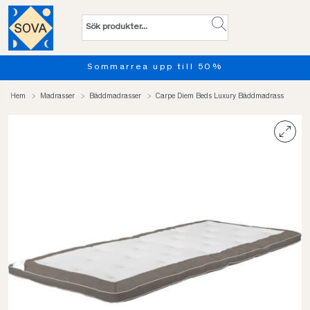
Sommarrea upp till 50%
Pro
Hem
Madrasser
Bäddmadrasser
Carpe Diem Beds Luxury Bäddmadrass