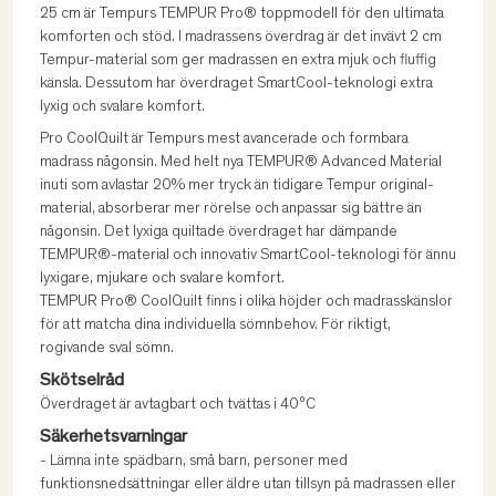
25 cm är Tempurs TEMPUR Pro® toppmodell för den ultimata
komforten och stöd. I madrassens överdrag är det invävt 2 cm
Tempur-material som ger madrassen en extra mjuk och fluffig
känsla. Dessutom har överdraget SmartCool-teknologi extra
lyxig och svalare komfort.
Pro CoolQuilt är Tempurs mest avancerade och formbara
madrass någonsin. Med helt nya TEMPUR® Advanced Material
inuti som avlastar 20% mer tryck än tidigare Tempur original-
material, absorberar mer rörelse och anpassar sig bättre än
någonsin. Det lyxiga quiltade överdraget har dämpande
TEMPUR®-material och innovativ SmartCool-teknologi för ännu
lyxigare, mjukare och svalare komfort.
TEMPUR Pro® CoolQuilt finns i olika höjder och madrasskänslor
för att matcha dina individuella sömnbehov. För riktigt,
rogivande sval sömn.
Skötselråd
Överdraget är avtagbart och tvättas i 40°C
Säkerhetsvarningar
- Lämna inte spädbarn, små barn, personer med
funktionsnedsättningar eller äldre utan tillsyn på madrassen eller