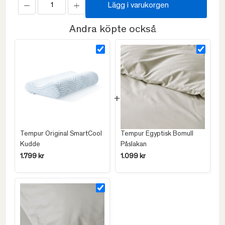
Lägg i varukorgen
Andra köpte också
Tempur Original SmartCool
Tempur Egyptisk Bomull
Kudde
Påslakan
1.799 kr
1.099 kr