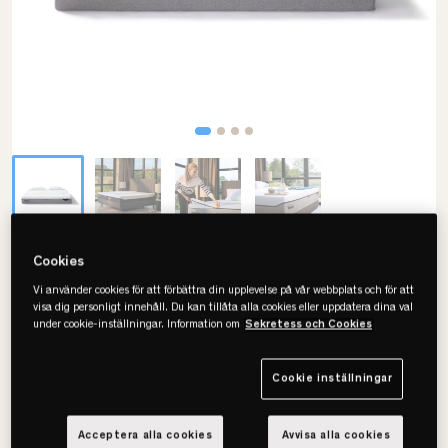
Cookies
Tempur
Pro Plus CoolQuilt 25cm Madrass
Vi använder cookies för att förbättra din upplevelse på vår webbplats och för att
visa dig personligt innehåll. Du kan tillåta alla cookies eller uppdatera dina val
under cookie-inställningar. Information om
Sekretess och Cookies
• Fluffig & tryckavlastande
• Svalkande
• Flera storlekar
Cookie inställningar
Acceptera alla cookies
Avvisa alla cookies
Välj storlek