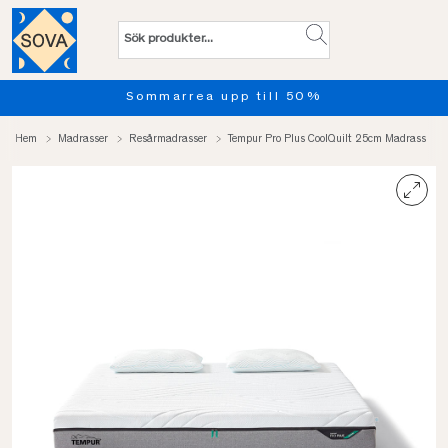
ommarrea upp till 50%
Provs
Hem
Madrasser
Resårmadrasser
Tempur Pro Plus CoolQuilt 25cm Madrass