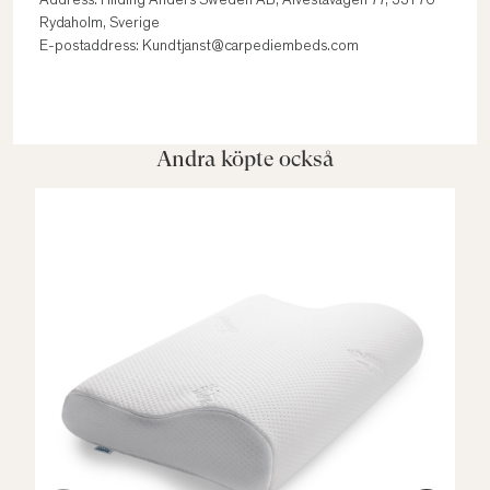
Address: Hilding Anders Sweden AB, Alvestavägen 77, 331 76
Rydaholm, Sverige
E-postaddress: Kundtjanst@carpediembeds.com
Andra köpte också