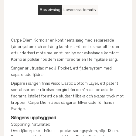
Beskrivning
Leveransalternativ
Carpe Diem Kornö är en kontinentalsäng med separerade
fjädersystem och en härlig komfort. För en basmodell är den
ett underbart möte mellan stilren lyx och avlastande komfort.
Kornö är polulär hos dem som föredrar en lite mjukare säng.
Sängen är utrustad med J-Pocket, ett fjädersystem med
separerade fjädrar.
Djupare i sängen finns Visco Elastic Bottom Layer, ett patent
som absorberar rörelseenergin från de hårdast belastade
fjädrarna, istället för att de studsar tillbaka och skapar tryck mot
kroppen. Carpe Diem Beds sängar är tillverkade för hand i
Sverige.
Sängens uppbyggnad
Stoppning: Naturlatex
Övre fjäderpaket: Tvärställt pocketspringsystem, höjd 13 cm.