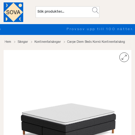
Provsov upp till 100 nätter. Läs mer
Hem
Sängar
Kontinentalsängar
Carpe Diem Beds Kornö Kontinentalsäng