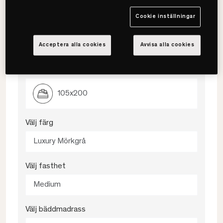
mjukare säng med hög komfort.
Följsam och mjuk komfort
Cookie inställningar
Minskar tryck och rörelser
Passar dig som föredrar en mjukare känsla
Acceptera alla cookies
Avvisa alla cookies
Välj storlek
105x200
Välj färg
Luxury Mörkgrå
Välj fasthet
Medium
Välj bäddmadrass