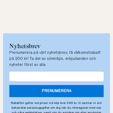
Nyhetsbrev
Prenumerera på vårt nyhetsbrev, få välkomstrabatt
på 200 kr! Ta del av sömntips, erbjudanden och
nyheter först av alla.
PRENUMERERA
Rabatten gäller ord.priser vid köp över 499 kr. Vi samlar in och
behandlar personuppgifter om dig när du interagerar med oss
och våra webbplatser, samt när du ansöker om eller använder