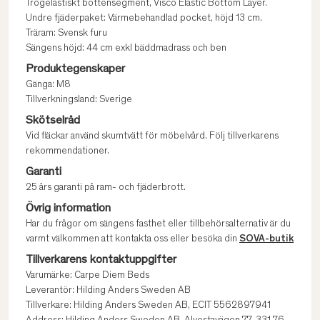
Trögelastiskt bottensegment, Visco Elastic Bottom Layer.
Undre fjäderpaket: Värmebehandlad pocket, höjd 13 cm.
Träram: Svensk furu
Sängens höjd: 44 cm exkl bäddmadrass och ben
Produktegenskaper
Gänga: M8
Tillverkningsland: Sverige
Skötselråd
Vid fläckar använd skumtvätt för möbelvård. Följ tillverkarens
rekommendationer.
Garanti
25 års garanti på ram- och fjäderbrott.
Övrig information
Har du frågor om sängens fasthet eller tillbehörsalternativ är du
varmt välkommen att kontakta oss eller besöka din
SOVA-butik
Tillverkarens kontaktuppgifter
Varumärke: Carpe Diem Beds
Leverantör: Hilding Anders Sweden AB
Tillverkare: Hilding Anders Sweden AB, ECIT 5562897941