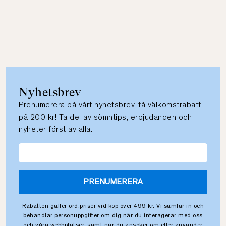
Nyhetsbrev
Prenumerera på vårt nyhetsbrev, få välkomstrabatt
på 200 kr! Ta del av sömntips, erbjudanden och
nyheter först av alla.
PRENUMERERA
Rabatten gäller ord.priser vid köp över 499 kr. Vi samlar in och
behandlar personuppgifter om dig när du interagerar med oss
och våra webbplatser, samt när du ansöker om eller använder