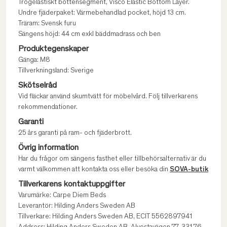
Trögelastiskt bottensegment, Visco Elastic Bottom Layer.
Undre fjäderpaket: Värmebehandlad pocket, höjd 13 cm.
Träram: Svensk furu
Sängens höjd: 44 cm exkl bäddmadrass och ben
Produktegenskaper
Gänga: M8
Tillverkningsland: Sverige
Skötselråd
Vid fläckar använd skumtvätt för möbelvård. Följ tillverkarens
rekommendationer.
Garanti
25 års garanti på ram- och fjäderbrott.
Övrig information
Har du frågor om sängens fasthet eller tillbehörsalternativ är du
varmt välkommen att kontakta oss eller besöka din
SOVA-butik
Tillverkarens kontaktuppgifter
Varumärke: Carpe Diem Beds
Leverantör: Hilding Anders Sweden AB
Tillverkare: Hilding Anders Sweden AB, ECIT 5562897941