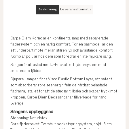
Beskrivning
Leveransalternativ
Carpe Diem Kornö är en kontinentalsäng med separerade
fjädersystem och en härlig komfort. För en basmodell är den
ett underbart möte mellan stilren lyx och avlastande komfort.
Kornö är polulär hos dem som föredrar en lite mjukare säng.
Sängen är utrustad med J-Pocket, ett fjädersystem med
separerade fjädrar.
Djupare i sängen finns Visco Elastic Bottom Layer, ett patent
som absorberar rörelseenergin från de hårdast belastade
fjädrarna, istället för att de studsar tillbaka och skapar tryck mot
kroppen. Carpe Diem Beds sängar är tillverkade för hand i
Sverige.
Sängens uppbyggnad
Stoppning: Naturlatex
Övre fjäderpaket: Tvärställt pocketspringsystem, höjd 13 cm.