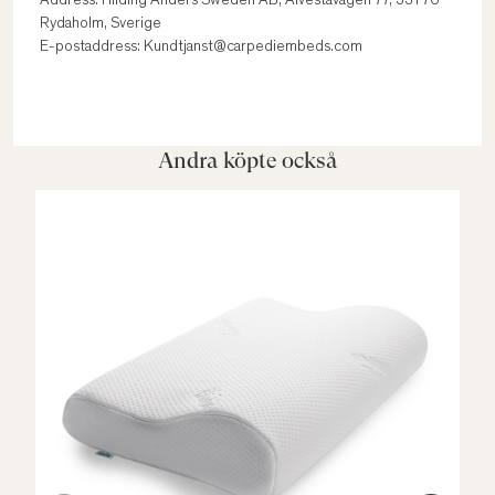
Address: Hilding Anders Sweden AB, Alvestavägen 77, 331 76
Rydaholm, Sverige
E-postaddress: Kundtjanst@carpediembeds.com
Andra köpte också