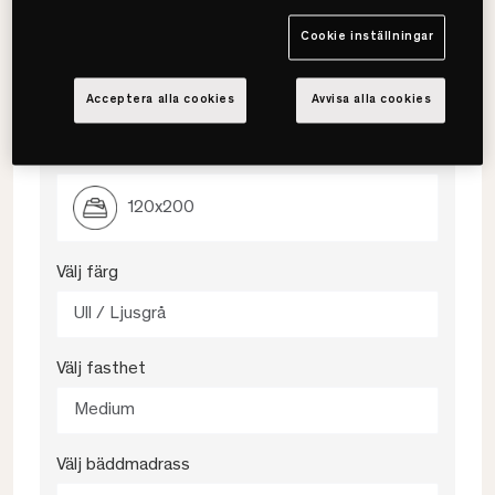
mjukare säng med hög komfort.
Följsam och mjuk komfort
Cookie inställningar
Minskar tryck och rörelser
Passar dig som föredrar en mjukare känsla
Acceptera alla cookies
Avvisa alla cookies
Välj storlek
120x200
Välj färg
Ull / Ljusgrå
Välj fasthet
Medium
Välj bäddmadrass