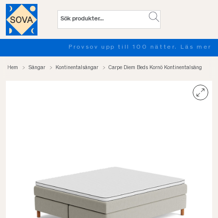
Provsov upp till 100 nätter. Läs mer
Hem
Sängar
Kontinentalsängar
Carpe Diem Beds Kornö Kontinentalsäng