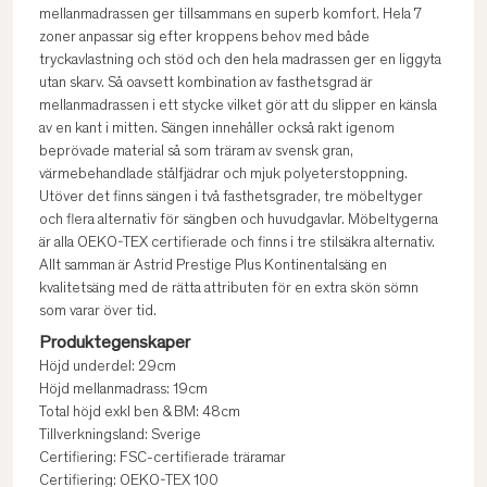
mellanmadrassen ger tillsammans en superb komfort. Hela 7
zoner anpassar sig efter kroppens behov med både
tryckavlastning och stöd och den hela madrassen ger en liggyta
utan skarv. Så oavsett kombination av fasthetsgrad är
mellanmadrassen i ett stycke vilket gör att du slipper en känsla
av en kant i mitten. Sängen innehåller också rakt igenom
beprövade material så som träram av svensk gran,
värmebehandlade stålfjädrar och mjuk polyeterstoppning.
Utöver det finns sängen i två fasthetsgrader, tre möbeltyger
och flera alternativ för sängben och huvudgavlar. Möbeltygerna
är alla OEKO-TEX certifierade och finns i tre stilsäkra alternativ.
Allt samman är Astrid Prestige Plus Kontinentalsäng en
kvalitetsäng med de rätta attributen för en extra skön sömn
som varar över tid.
Produktegenskaper
Höjd underdel: 29cm
Höjd mellanmadrass: 19cm
Total höjd exkl ben & BM: 48cm
Tillverkningsland: Sverige
Certifiering: FSC-certifierade träramar
Certifiering: OEKO-TEX 100