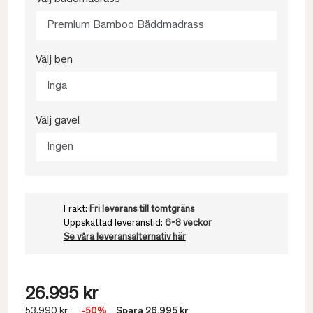
Premium Bamboo Bäddmadrass
Välj ben
Inga
Välj gavel
Ingen
Frakt:
Fri leverans till tomtgräns
Uppskattad leveranstid:
6-8 veckor
Se våra leveransalternativ här
26.995 kr
53.990 kr
-50%
Spara 26.995 kr