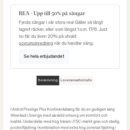
REA - Upp till 50% på sängar
Fynda sängar i vår stora rea! Gäller så långt
lagret räcker, eller som längst t.o.m. 17/8. Just
nu får du även 20% på utvald
sovrumsinredning
när du handlar säng.
Se hela erbjudandet
Beskrivning
Leveransalternativ
I Astrid Prestige Plus Kontinentalsäng får du en gedigen säng
tillverkad i Sverige med särskild omsorg om komfort och
kvalité. Underdelar med hög träram i FSC-märkt gran och stadig
pocketfjädring i kombination med extra hög zonerad fjädring i