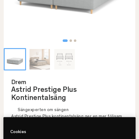
Drem
Astrid Prestige Plus
Kontinentalsäng
Sängexperten om sängen
Astrid Prestige Plus kontinentalsäng ger en mer följsam
och jämn känsla med hög nivå av stöd och avlastning. Den
7-zonade uppbyggnaden anpassar sig efter kroppen
Cookies
samtidigt som den skarvfria liggytan ger en enhetlig