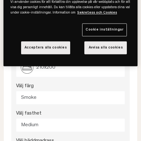
Vi använder cookies för att förbättra din upplevelse på vår webbplats och för att
komfort över hela sängen. Ett bra val för dig som vill ha en
visa dig personligt innehåll. Du kan tillåta alla cookies eller uppdatera dina val
mer genomarbetad och sammanhängande sovkänsla.
under cookie-inställningar. Information om
Sekretess och Cookies
Skarvfri liggyta för jämn komfort
Följsam känsla med 7 zoner
Mer avlastning för hela kroppen
Cookie inställningar
Acceptera alla cookies
Avvisa alla cookies
Välj storlek
210x200
Välj färg
Smoke
Välj fasthet
Medium
Välj bäddmadrass