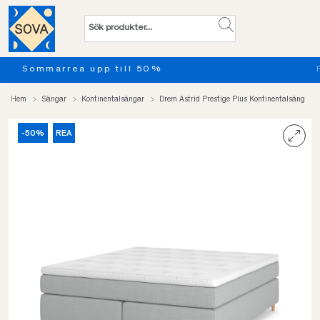
Provsov upp till 100 nätter. Läs mer
Hem
Sängar
Kontinentalsängar
Drem Astrid Prestige Plus Kontinentalsäng
-50%
REA