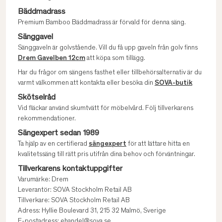
Bäddmadrass
Premium Bamboo Bäddmadrass är förvald för denna säng.
Sänggavel
Sänggaveln är golvstående. Vill du få upp gaveln från golv finns
Drem Gavelben 12cm
att köpa som tillägg.
Har du frågor om sängens fasthet eller tillbehörsalternativ är du
varmt välkommen att kontakta eller besöka din
SOVA-butik
Skötselråd
Vid fläckar använd skumtvätt för möbelvård. Följ tillverkarens
rekommendationer.
Sängexpert sedan 1989
Ta hjälp av en certifierad
sängexpert
för att lättare hitta en
kvalitetssäng till rätt pris utifrån dina behov och förväntningar.
Tillverkarens kontaktuppgifter
Varumärke: Drem
Leverantör: SOVA Stockholm Retail AB
Tillverkare: SOVA Stockholm Retail AB
Adress: Hyllie Boulevard 31, 215 32 Malmö, Sverige
E-postadress: ehandel@sova.se