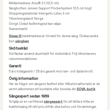
Mellanmadrass: Aloy® 2.1 (12,5 cm)
Sängbotten: Jensen Support Pocketsystem 12,5 cm högt
Stoppningsmaterial: Intergetic Latex 3 cm
Tillverkningsland: Norge
Övrigt: Delad fasthetsgrad kan väljas
Svanenmärkt
Sleep III
bäddmadrass är förvald för denna säng. Önskas andra
ben
sängben
Skötselråd
Vid fläckar använd skumtvätt för möbelvård. Följ tillverkarens
rekommendationer.
Garanti
5 års totalgaranti / 25 års garanti mot ram- och fjäderbrott.
Övrig information
Har du frågor om sängens fasthet eller tillbehörsalternativ är du
varmt välkommen att kontakta eller besöka din
SOVA-butik
Sängexpert sedan 1989
Ta hjälp av en certifierad
sängexpert
för att lättare hitta en
kvalitetssäng till rätt pris utifrån dina behov och förväntningar.