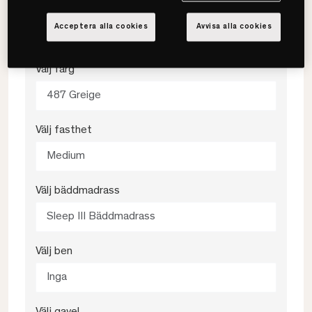
80x210
Acceptera alla cookies
Avvisa alla cookies
Välj färg
487 Greige
Välj fasthet
Medium
Välj bäddmadrass
Sleep III Bäddmadrass
Välj ben
Inga