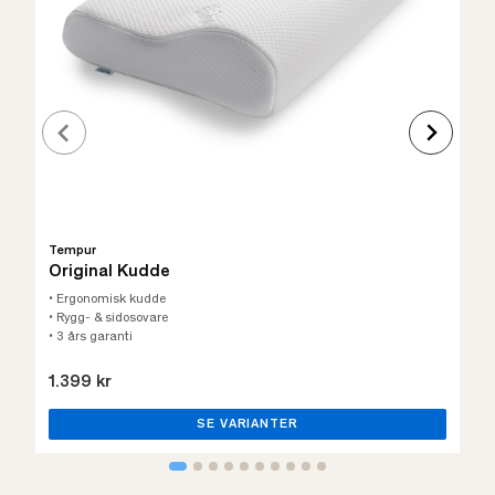
Tempur
Original Kudde
• Ergonomisk kudde
• Rygg- & sidosovare
• 3 års garanti
1.399 kr
SE VARIANTER