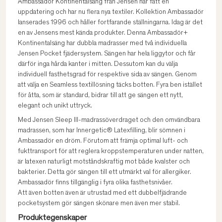
Ambassadör Kontinentalsäng från Jensen har fått en
uppdatering och har nu flera nya textiler. Kollektion Ambassadör
lanserades 1996 och håller fortfarande ställningarna. Idag är det
en av Jensens mest kända produkter. Denna Ambassadör+
Kontinentalsäng har dubbla madrasser med två individuella
Jensen Pocket fjädersystem. Sängen har hela liggytor och får
därför inga hårda kanter i mitten. Dessutom kan du välja
individuell fasthetsgrad för respektive sida av sängen. Genom
att välja en Seamless textillösning täcks botten. Fyra ben istället
för åtta, som är standard, bidrar till att ge sängen ett nytt,
elegant och unikt uttryck.
Med Jensen Sleep III-madrassöverdraget och den omvändbara
madrassen, som har Innergetic® Latexfilling, blir sömnen i
Ambassadör en dröm. Förutom att främja optimal luft- och
fukttransport för att reglera kroppstemperaturen under natten,
är latexen naturligt motståndskraftig mot både kvalster och
bakterier. Detta gör sängen till ett utmärkt val för allergiker.
Ambassadör finns tillgänglig i fyra olika fasthetsnivåer.
Att även botten även är utrustad med ett dubbelfjädrande
pocketsystem gör sängen skönare men även mer stabil.
Produktegenskaper