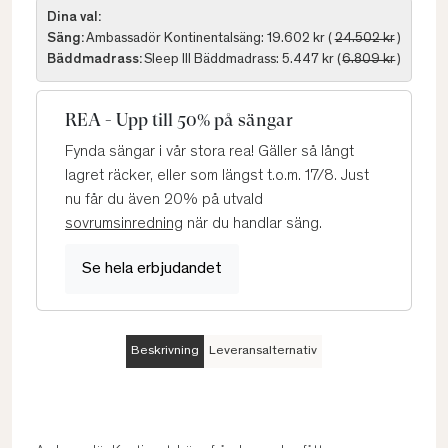
Dina val:
Säng:
Ambassadör Kontinentalsäng: 19.602 kr (
24.502 kr
)
Bäddmadrass:
Sleep III Bäddmadrass: 5.447 kr (
6.809 kr
)
REA - Upp till 50% på sängar
Fynda sängar i vår stora rea! Gäller så långt
lagret räcker, eller som längst t.o.m. 17/8. Just
nu får du även 20% på utvald
sovrumsinredning
när du handlar säng.
Se hela erbjudandet
Beskrivning
Leveransalternativ