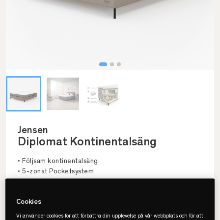
Jensen
Diplomat Kontinentalsäng
• Följsam kontinentalsäng
• 5-zonat Pocketsystem
• Flera storlekar & färger
Cookies
Välj storlek
Vi använder cookies för att förbättra din upplevelse på vår webbplats och för att