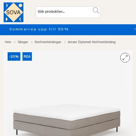
Provsov upp till 100 nätter. Läs mer
Hem
Sängar
Kontinentalsängar
Jensen Diplomat Kontinentalsäng
-20%
REA