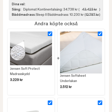
Dina val:
Säng:
Diplomat Kontinentalsäng: 34.738 kr (
43.423 kr
)
Bäddmadrass:
Sleep II Bäddmadrass: 10.230 kr (
12.787 kr
)
Andra köpte också
Jensen Soft Protect
Madrasskydd
Jensen Softsheet
3.229 kr
Underlakan
2.512 kr