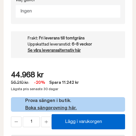
Välj gavel
Ingen
Frakt:
Fri leverans till tomtgräns
Uppskattad leveranstid:
6-8 veckor
Se våra leveransalternativ här
44.968 kr
56.210 kr
-20%
Spara 11.242 kr
Lägsta pris senaste 30 dagar
Prova sängen i butik.
Boka sängprovning här.
Lägg i varukorgen