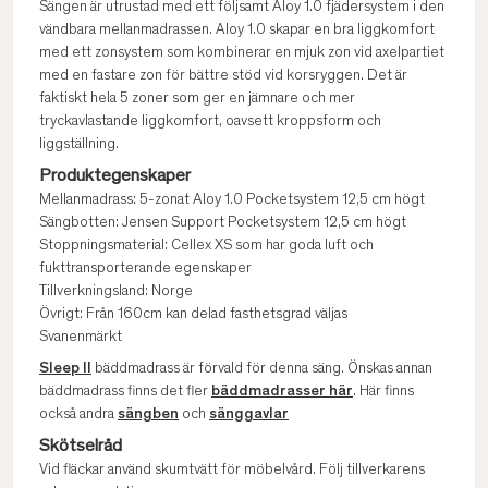
Sängen är utrustad med ett följsamt Aloy 1.0 fjädersystem i den
vändbara mellanmadrassen. Aloy 1.0 skapar en bra liggkomfort
med ett zonsystem som kombinerar en mjuk zon vid axelpartiet
med en fastare zon för bättre stöd vid korsryggen. Det är
faktiskt hela 5 zoner som ger en jämnare och mer
tryckavlastande liggkomfort, oavsett kroppsform och
liggställning.
Produktegenskaper
Mellanmadrass: 5-zonat Aloy 1.0 Pocketsystem 12,5 cm högt
Sängbotten: Jensen Support Pocketsystem 12,5 cm högt
Stoppningsmaterial: Cellex XS som har goda luft och
fukttransporterande egenskaper
Tillverkningsland: Norge
Övrigt: Från 160cm kan delad fasthetsgrad väljas
Svanenmärkt
Sleep II
bäddmadrass är förvald för denna säng. Önskas annan
bäddmadrass finns det fler
bäddmadrasser här
. Här finns
också andra
sängben
och
sänggavlar
Skötselråd
Vid fläckar använd skumtvätt för möbelvård. Följ tillverkarens