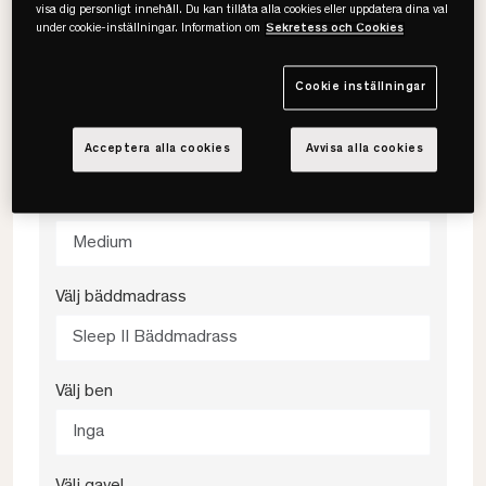
visa dig personligt innehåll. Du kan tillåta alla cookies eller uppdatera dina val
under cookie-inställningar. Information om
Sekretess och Cookies
210x210
Cookie inställningar
Välj färg
467 Beige
Acceptera alla cookies
Avvisa alla cookies
Välj fasthet
Medium
Välj bäddmadrass
Sleep II Bäddmadrass
Välj ben
Inga