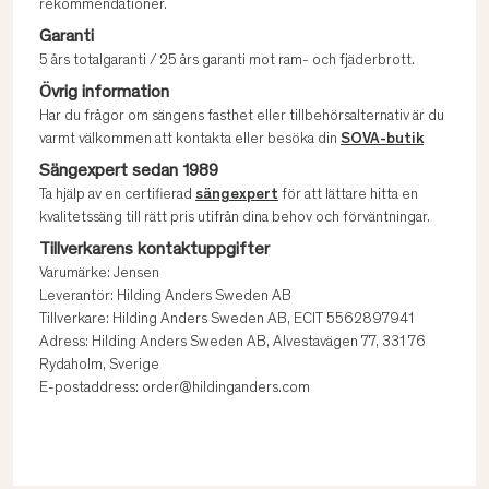
rekommendationer.
Garanti
5 års totalgaranti / 25 års garanti mot ram- och fjäderbrott.
Övrig information
Har du frågor om sängens fasthet eller tillbehörsalternativ är du
varmt välkommen att kontakta eller besöka din
SOVA-butik
Sängexpert sedan 1989
Ta hjälp av en certifierad
sängexpert
för att lättare hitta en
kvalitetssäng till rätt pris utifrån dina behov och förväntningar.
Tillverkarens kontaktuppgifter
Varumärke: Jensen
Leverantör: Hilding Anders Sweden AB
Tillverkare: Hilding Anders Sweden AB, ECIT 5562897941
Adress: Hilding Anders Sweden AB, Alvestavägen 77, 331 76
Rydaholm, Sverige
E-postaddress: order@hildinganders.com