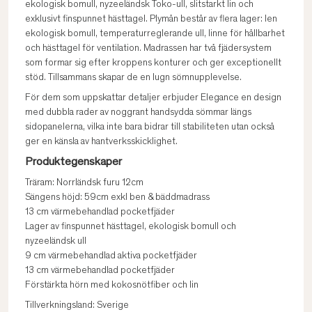
ekologisk bomull, nyzeeländsk Toko-ull, slitstarkt lin och
exklusivt finspunnet hästtagel. Plymån består av flera lager: len
ekologisk bomull, temperaturreglerande ull, linne för hållbarhet
och hästtagel för ventilation. Madrassen har två fjädersystem
som formar sig efter kroppens konturer och ger exceptionellt
stöd. Tillsammans skapar de en lugn sömnupplevelse.
För dem som uppskattar detaljer erbjuder Elegance en design
med dubbla rader av noggrant handsydda sömmar längs
sidopanelerna, vilka inte bara bidrar till stabiliteten utan också
ger en känsla av hantverksskicklighet.
Produktegenskaper
Träram: Norrländsk furu 12cm
Sängens höjd: 59cm exkl ben & bäddmadrass
13 cm värmebehandlad pocketfjäder
Lager av finspunnet hästtagel, ekologisk bomull och
nyzeeländsk ull
9 cm värmebehandlad aktiva pocketfjäder
13 cm värmebehandlad pocketfjäder
Förstärkta hörn med kokosnötfiber och lin
Tillverkningsland: Sverige