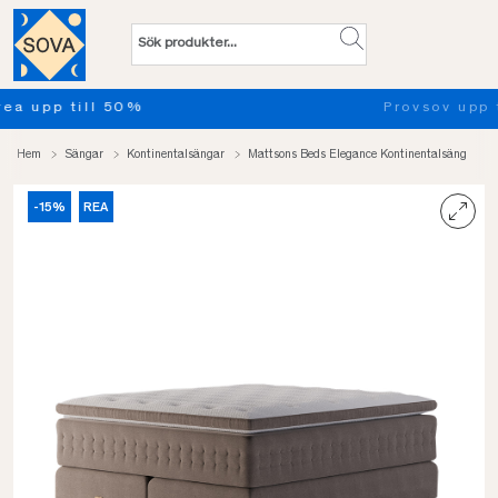
Provsov upp till 100 nätter. Läs mer
Hem
Sängar
Kontinentalsängar
Mattsons Beds Elegance Kontinentalsäng
-15%
REA