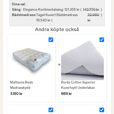
Dina val:
Säng:
Elegance Kontinentalsäng: 121.355 kr (
142.770 kr
)
Bäddmadrass:
Tagel Kuvert Bäddmadrass:
22.990
)
19.542 kr (
kr
Andra köpte också
Mattsons Beds
Borås Cotton Superior
Madrasskydd
Kuvertsytt Underlakan
3.190 kr
869 kr