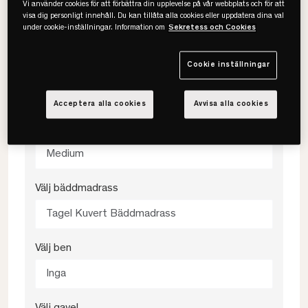
Vi använder cookies för att förbättra din upplevelse på vår webbplats och för att
visa dig personligt innehåll. Du kan tillåta alla cookies eller uppdatera dina val
140x200
under cookie-inställningar. Information om
Sekretess och Cookies
Cookie inställningar
Välj färg
Caleido Broken Grey
Acceptera alla cookies
Avvisa alla cookies
Välj fasthet
Medium
Välj bäddmadrass
Tagel Kuvert Bäddmadrass
Välj ben
Inga