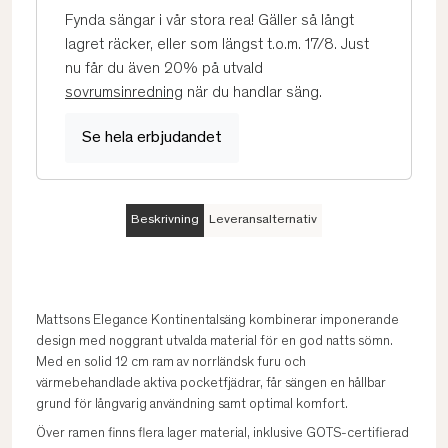
Fynda sängar i vår stora rea! Gäller så långt
lagret räcker, eller som längst t.o.m. 17/8. Just
nu får du även 20% på utvald
sovrumsinredning
när du handlar säng.
Se hela erbjudandet
Beskrivning
Leveransalternativ
Mattsons Elegance Kontinentalsäng kombinerar imponerande
design med noggrant utvalda material för en god natts sömn.
Med en solid 12 cm ram av norrländsk furu och
värmebehandlade aktiva pocketfjädrar, får sängen en hållbar
grund för långvarig användning samt optimal komfort.
Över ramen finns flera lager material, inklusive GOTS-certifierad