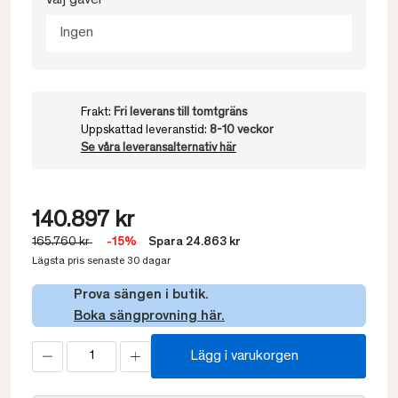
Välj gavel
Ingen
Frakt:
Fri leverans till tomtgräns
Uppskattad leveranstid:
8-10 veckor
Se våra leveransalternativ här
140.897 kr
165.760 kr
-15%
Spara 24.863 kr
Lägsta pris senaste 30 dagar
Prova sängen i butik.
Boka sängprovning här.
Lägg i varukorgen