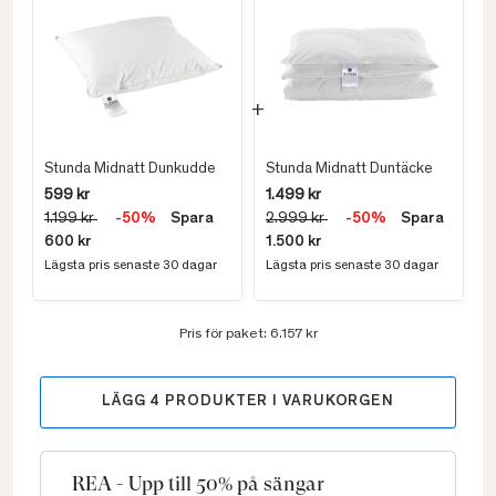
Stunda Midnatt Dunkudde
Stunda Midnatt Duntäcke
599 kr
1.499 kr
1.199 kr
-50%
Spara
2.999 kr
-50%
Spara
600 kr
1.500 kr
Lägsta pris senaste 30 dagar
Lägsta pris senaste 30 dagar
Pris för paket:
6.157 kr
LÄGG
4
PRODUKTER I VARUKORGEN
REA - Upp till 50% på sängar