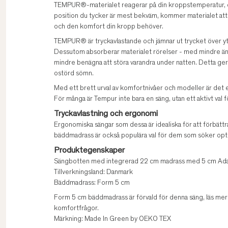
TEMPUR®-materialet reagerar på din kroppstemperatur, ob
position du tycker är mest bekväm, kommer materialet att
och den komfort din kropp behöver.
TEMPUR® är tryckavlastande och jämnar ut trycket över ytan,
Dessutom absorberar materialet rörelser - med mindre än 3
mindre benägna att störa varandra under natten. Detta ger
ostörd sömn.
Med ett brett urval av komfortnivåer och modeller är det e
För många är Tempur inte bara en säng, utan ett aktivt val f
Tryckavlastning och ergonomi
Ergonomiska sängar som dessa är idealiska för att förbät
bäddmadrass är också populära val för dem som söker opt
Produktegenskaper
Sängbotten med integrerad 22 cm madrass med 5 cm Ada
Tillverkningsland: Danmark
Bäddmadrass: Form 5 cm
Form 5 cm bäddmadrass är förvald för denna säng, läs me
komfortfrågor.
Märkning: Made In Green by OEKO TEX