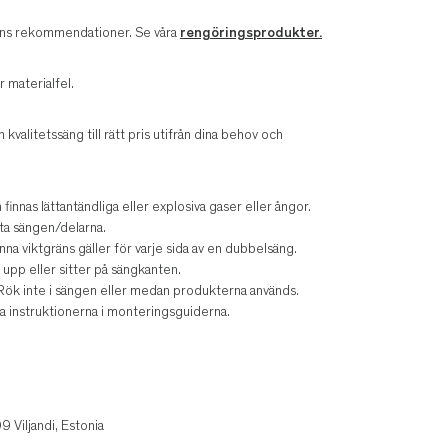
arens rekommendationer. Se våra
rengöringsprodukter.
r materialfel.
n kvalitetssäng till rätt pris utifrån dina behov och
 finnas lättantändliga eller explosiva gaser eller ångor.
tta sängen/delarna.
nna viktgräns gäller för varje sida av en dubbelsäng.
 upp eller sitter på sängkanten.
. Rök inte i sängen eller medan produkterna används.
iga instruktionerna i monteringsguiderna.
 Viljandi, Estonia