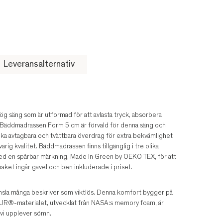
Leveransalternativ
g säng som är utformad för att avlasta tryck, absorbera
. Bäddmadrassen Form 5 cm är förvald för denna säng och
a avtagbara och tvättbara överdrag för extra bekvämlighet
arig kvalitet. Bäddmadrassen finns tillgänglig i tre olika
ed en spårbar märkning, Made In Green by OEKO TEX, för att
paket ingår gavel och ben inkluderade i priset.
känsla många beskriver som viktlös. Denna komfort bygger på
UR®-materialet, utvecklat från NASA:s memory foam, är
 vi upplever sömn.