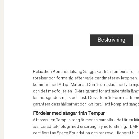
Beskrivning
Relaxation Kontinentalsäng Sängpaket från Tempur är en hö
rörelser och forma sig efter varje centimeter av kroppen
kommer med Adapt Material. Den är utrustad med vita mjuk
och det medföljer en 10-års garanti för att säkerställa långv
fasthetsgrader: mjuk och fast. Dessutom är Form märkt m
garantera dess hållbarhet och kvalitet. I ett komplett säng
Fördelar med sängar från Tempur
Att sova i en Tempur-säng är mer än bara vila - det är en 
avancerad teknologi med ursprung i rymdforskning. TEMP
certifierat av Space Foundation och har revolutionerat hur