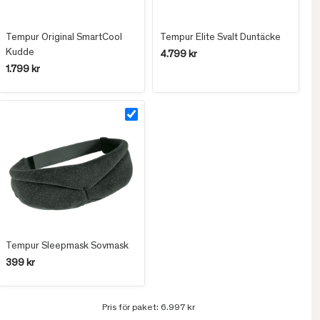
Tempur Original SmartCool
Tempur Elite Svalt Duntäcke
Kudde
4.799 kr
1.799 kr
Tempur Sleepmask Sovmask
399 kr
Pris för paket:
6.997 kr