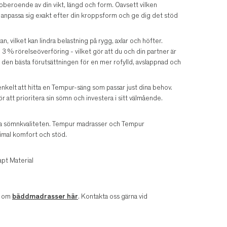
eroende av din vikt, längd och form. Oavsett vilken
 anpassa sig exakt efter din kroppsform och ge dig det stöd
 vilket kan lindra belastning på rygg, axlar och höfter.
 % rörelseöverföring - vilket gör att du och din partner är
 den bästa förutsättningen för en mer rofylld, avslappnad och
nkelt att hitta en Tempur-säng som passar just dina behov.
ör att prioritera sin sömn och investera i sitt välmående.
tra sömnkvaliteten. Tempur madrasser och Tempur
imal komfort och stöd.
pt Material
r om
bäddmadrasser här
. Kontakta oss gärna vid