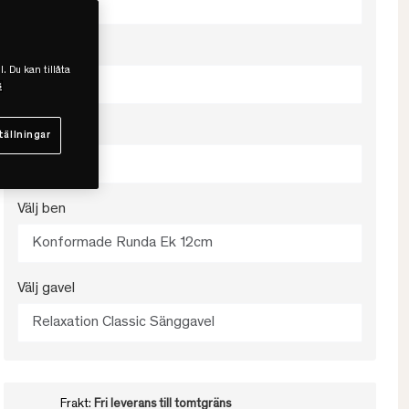
Välj färg
l. Du kan tillåta
Fog
s
Välj fasthet
tällningar
Mjuk
Välj ben
Konformade Runda Ek 12cm
Välj gavel
Relaxation Classic Sänggavel
Frakt:
Fri leverans till tomtgräns