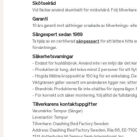
Skötselråd
Vid fläckar använd skumtvätt för möbelvård. Följ tillverk
Garanti
10 års garanti mot sättningar orsakade av tillverknings- elle
Sängexpert sedan 1989
Ta hjälp av en certifierad
sängexpert
för att lättare hitta e
förväntningar.
Säkerhetsvarningar
- Endast för hushållsbruk. Använd inte i en miljö där det kan
- Produkten är tung, det krävs minst 2 personer för att fly
- Högsta tillåtna kroppsvikt är 150 kg för en enkelsäng. De
Viktgränsen gäller oavsett om användaren ligger ner, sitter
- Brandrisk: Produkterna får inte utsättas för öppna lågor
- För korrekt och säker montering, följ alltid de fullständ
Tillverkarens kontaktuppgifter
Varumärke: Tempur (Sängar)
Leverantör: Tempur
Tillverkare: Osaühing Bed Factory Sweden
Address: Osaühing Bed Factory Sweden, Riia 66, EE-71009