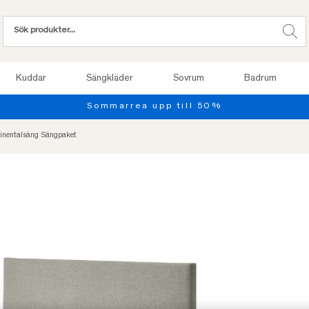
Kuddar
Sängkläder
Sovrum
Badrum
Provsov upp till 100 nätter. Läs mer
tinentalsäng Sängpaket