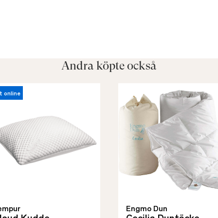
Andra köpte också
t online
empur
Engmo Dun