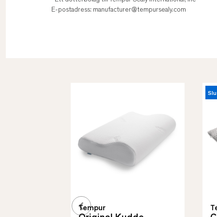
*Ett dotterbolag till Tempur Sealy International, Inc
E-postadress: manufacturer@tempursealy.com
Slu
Tempur
T