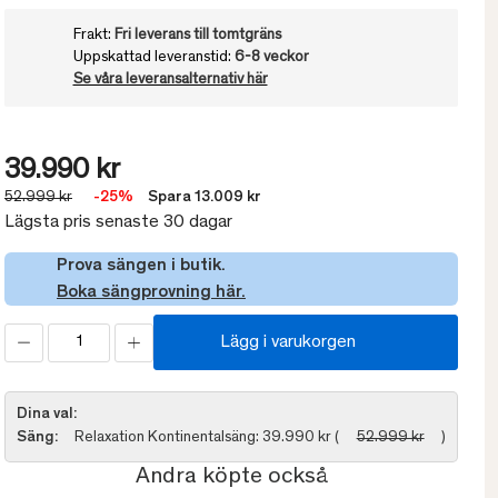
Frakt:
Fri leverans till tomtgräns
Uppskattad leveranstid:
6-8 veckor
Se våra leveransalternativ här
39.990 kr
52.999 kr
-25%
Spara 13.009 kr
Lägsta pris senaste 30 dagar
Prova sängen i butik.
Boka sängprovning här.
Lägg i varukorgen
Dina val:
Säng:
Relaxation Kontinentalsäng: 39.990 kr (
52.999 kr
)
Andra köpte också