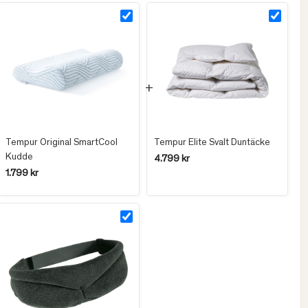
Tempur Original SmartCool
Tempur Elite Svalt Duntäcke
Kudde
4.799 kr
1.799 kr