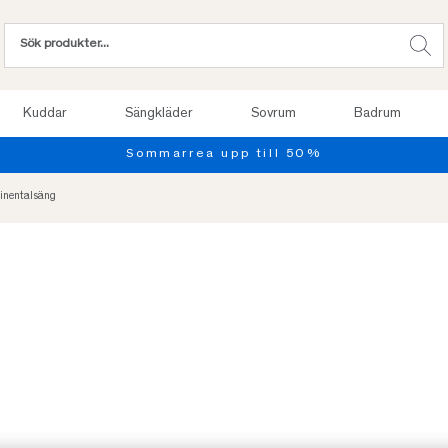
Kuddar
Sängkläder
Sovrum
Badrum
Provsov upp till 100 nätter. Läs mer
inentalsäng
-25%
REA