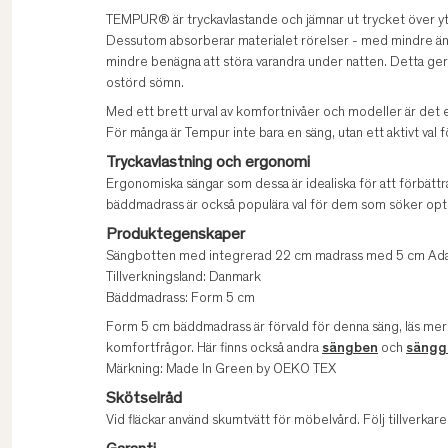
TEMPUR® är tryckavlastande och jämnar ut trycket över ytan,
Dessutom absorberar materialet rörelser - med mindre än 3
mindre benägna att störa varandra under natten. Detta ger
ostörd sömn.
Med ett brett urval av komfortnivåer och modeller är det e
För många är Tempur inte bara en säng, utan ett aktivt val f
Tryckavlastning och ergonomi
Ergonomiska sängar som dessa är idealiska för att förbät
bäddmadrass är också populära val för dem som söker opt
Produktegenskaper
Sängbotten med integrerad 22 cm madrass med 5 cm Ada
Tillverkningsland: Danmark
Bäddmadrass: Form 5 cm
Form 5 cm bäddmadrass är förvald för denna säng, läs me
komfortfrågor. Här finns också andra
sängben
och
sängg
Märkning: Made In Green by OEKO TEX
Skötselråd
Vid fläckar använd skumtvätt för möbelvård. Följ tillverk