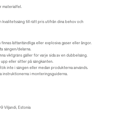
r materialfel.
n kvalitetssäng till rätt pris utifrån dina behov och
 finnas lättantändliga eller explosiva gaser eller ångor.
tta sängen/delarna.
nna viktgräns gäller för varje sida av en dubbelsäng.
 upp eller sitter på sängkanten.
. Rök inte i sängen eller medan produkterna används.
iga instruktionerna i monteringsguiderna.
 Viljandi, Estonia