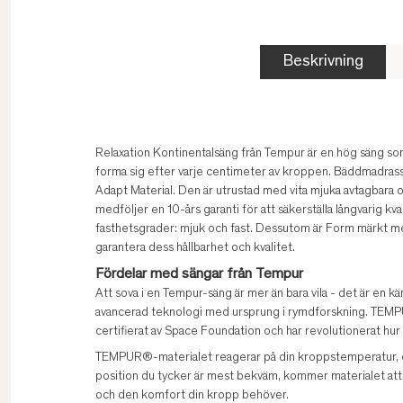
Beskrivning
Relaxation Kontinentalsäng från Tempur är en hög säng som 
forma sig efter varje centimeter av kroppen. Bäddmadra
Adapt Material. Den är utrustad med vita mjuka avtagbara 
medföljer en 10-års garanti för att säkerställa långvarig kval
fasthetsgrader: mjuk och fast. Dessutom är Form märkt m
garantera dess hållbarhet och kvalitet.
Fördelar med sängar från Tempur
Att sova i en Tempur-säng är mer än bara vila - det är en 
avancerad teknologi med ursprung i rymdforskning. TEMP
certifierat av Space Foundation och har revolutionerat hur
TEMPUR®-materialet reagerar på din kroppstemperatur, ob
position du tycker är mest bekväm, kommer materialet att
och den komfort din kropp behöver.