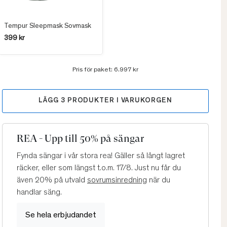
Tempur Sleepmask Sovmask
399 kr
Pris för paket:
6.997 kr
LÄGG
3
PRODUKTER I VARUKORGEN
REA - Upp till 50% på sängar
Fynda sängar i vår stora rea! Gäller så långt lagret
räcker, eller som längst t.o.m. 17/8. Just nu får du
även 20% på utvald
sovrumsinredning
när du
handlar säng.
Se hela erbjudandet