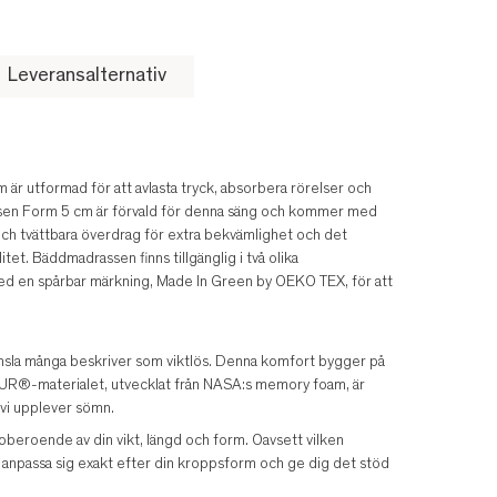
Leveransalternativ
är utformad för att avlasta tryck, absorbera rörelser och
ssen Form 5 cm är förvald för denna säng och kommer med
och tvättbara överdrag för extra bekvämlighet och det
itet. Bäddmadrassen finns tillgänglig i två olika
ed en spårbar märkning, Made In Green by OEKO TEX, för att
känsla många beskriver som viktlös. Denna komfort bygger på
UR®-materialet, utvecklat från NASA:s memory foam, är
 vi upplever sömn.
eroende av din vikt, längd och form. Oavsett vilken
 anpassa sig exakt efter din kroppsform och ge dig det stöd