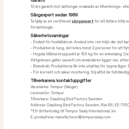
Garanti
10 års garanti mot sättningar orsakade av tillverknings- elle
Sängexpert sedan 1989
Ta hjälp av en certifierad
sängexpert
för att lättare hitta e
förväntningar.
Säkerhetsvarningar
- Endast för hushållsbruk. Använd inte i en miljö där det kan
- Produkten är tung, det krävs minst 2 personer för att fly
- Högsta tillåtna kroppsvikt är 150 kg för en enkelsäng. De
Viktgränsen gäller oavsett om användaren ligger ner, sitter
- Brandrisk: Produkterna får inte utsättas för öppna lågor
- För korrekt och säker montering, följ alltid de fullständ
Tillverkarens kontaktuppgifter
Varumärke: Tempur (Sängar)
Leverantör: Tempur
Tillverkare: Osaühing Bed Factory Sweden
Address: Osaühing Bed Factory Sweden, Riia 66, EE-71009
*Ett dotterbolag till Tempur Sealy International, Inc
E-postadress: manufacturer@tempursealy.com