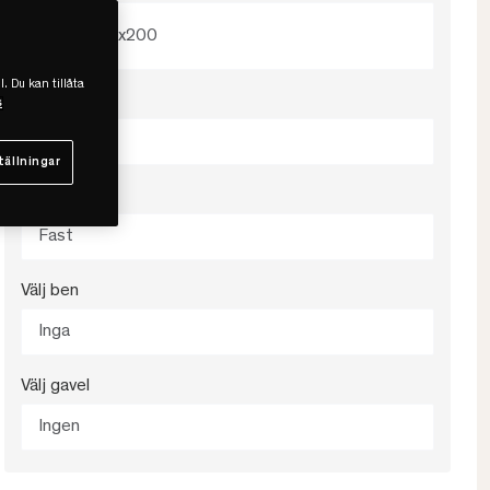
180x200
l. Du kan tillåta
Välj färg
s
Beige
tällningar
Välj fasthet
Fast
Välj ben
Inga
Välj gavel
Ingen