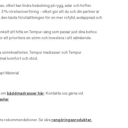
 vilket kan lindra belastning på rygg, axlar och höfter.
 % rörelseöverföring - vilket gör att du och din partner är
 den bästa förutsättningen för en mer rofylld, avslappnad och
nkelt att hitta en Tempur-säng som passar just dina behov.
ör att prioritera sin sömn och investera i sitt välmående.
tra sömnkvaliteten. Tempur madrasser och Tempur
imal komfort och stöd.
pt Material
r om
bäddmadrasser här
. Kontakta oss gärna vid
avlar
arens rekommendationer. Se våra
rengöringsprodukter.