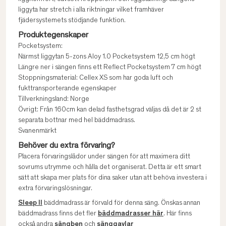
liggyta har stretch i alla riktningar vilket framhäver
fjädersystemets stödjande funktion.
Produktegenskaper
Pocketsystem:
Närmst liggytan 5-zons Aloy 1.0 Pocketsystem 12,5 cm högt
Längre ner i sängen finns ett Reflect Pocketsystem 7 cm högt
Stoppningsmaterial: Cellex XS som har goda luft och
fukttransporterande egenskaper
Tillverkningsland: Norge
Övrigt: Från 160cm kan delad fasthetsgrad väljas då det är 2 st
separata bottnar med hel bäddmadrass.
Svanenmärkt
Behöver du extra förvaring?
Placera förvaringslådor under sängen för att maximera ditt
sovrums utrymme och hålla det organiserat. Detta är ett smart
sätt att skapa mer plats för dina saker utan att behöva investera i
extra förvaringslösningar.
Sleep II
bäddmadrass är förvald för denna säng. Önskas annan
bäddmadrass finns det fler
bäddmadrasser här
. Här finns
också andra
sängben
och
sänggavlar