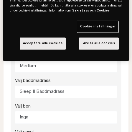
Vi använder cookies för att förbättra din upplevelse på vår webbplats och för att
visa dig personligt innehåll. Du kan tillåta alla cookies eller uppdatera dina val
under cookie-inställningar. Information om
Sekretess och Cookies
105x200
Cookie inställningar
Välj färg
468 Anthracite
Acceptera alla cookies
Avvisa alla cookies
Välj fasthet
Medium
Välj bäddmadrass
Sleep II Bäddmadrass
Välj ben
Inga