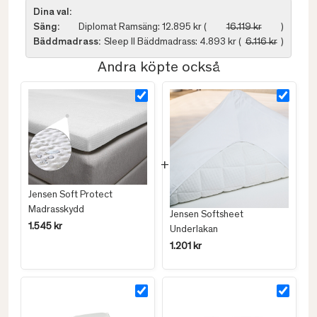
Dina val:
Säng:
Diplomat Ramsäng: 12.895 kr (
16.119 kr
)
Bäddmadrass:
Sleep II Bäddmadrass: 4.893 kr (
6.116 kr
)
Andra köpte också
Jensen Soft Protect
Madrasskydd
Jensen Softsheet
1.545 kr
Underlakan
1.201 kr