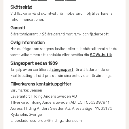
Skötselråd
Vid fläckar använd skumtvätt för möbelvård. Följ tillverkarens
rekommendationer.
Garanti
5 års totalgaranti / 25 års garanti mot ram- och fjäderbrott.
Övrig information
Har du frågor om sängens fasthet eller tillbehörsalternativ är du
varmt välkommen att kontakta eller besöka din
SOVA-butik
Sängexpert sedan 1989
Ta hjälp av en certifierad
sängexpert
för att lättare hitta en
kvalitetssäng till rätt pris utifrån dina behov och förväntningar.
Tillverkarens kontaktuppgifter
Varumärke: Jensen
Leverantör: Hilding Anders Sweden AB
Tillverkare: Hilding Anders Sweden AB, ECIT 5562897941
Adress: Hilding Anders Sweden AB, Alvestavägen 77, 331 76
Rydaholm, Sverige
E-postaddress: order@hildinganders.com