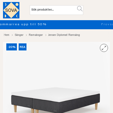
Provsov upp till 100 nätter. Läs mer
Hem
Sängar
Ramsängar
Jensen Diplomat Ramsäng
-20%
REA