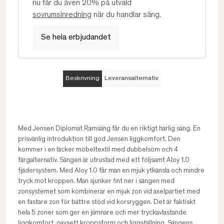
nu får du även 20% på utvald
sovrumsinredning
när du handlar säng.
Se hela erbjudandet
Beskrivning
Leveransalternativ
Med Jensen Diplomat Ramsäng får du en riktigt härlig säng. En
prisvänlig introduktion till god Jensen liggkomfort. Den
kommer i en läcker möbeltextil med dubbelsöm och 4
färgalternativ. Sängen är utrustad med ett följsamt Aloy 1.0
fjädersystem. Med Aloy 1.0 får man en mjuk ytkänsla och mindre
tryck mot kroppen. Man sjunker fint ner i sängen med
zonsystemet som kombinerar en mjuk zon vid axelpartiet med
en fastare zon för bättre stöd vid korsryggen. Det är faktiskt
hela 5 zoner som ger en jämnare och mer tryckavlastande
liggkomfort, oavsett kroppsform och liggställning. Sängens