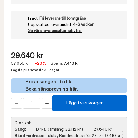
Frakt:
Fri leverans till tomtgräns
Uppskattad leveranstid:
4-6 veckor
Se våra leveransalternativ här
29.640 kr
37.050 kr
-20%
Spara 7.410 kr
Lägsta pris senaste 30 dagar
Prova sängen i butik.
Boka sängprovning här.
Lägg i varukorgen
Dina val:
Säng:
Birka Ramsäng: 22.112 kr (
27.640 kr
)
Bäddmadrass:
Talalay Bäddmadrass: 7.528 kr (
9.410 kr
)