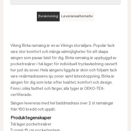
Beskrivning
Leveransalternativ
Viking Birka ramsäng är en av Vikings storsäljare. Populär tack
vare stor komfort och många valmöjligheter för att skapa
sängen som passar bäst för dig. Birka ramsäng är uppbyggd av
pocketresårer i två lager för individuell tryckavlastning oavsett
hur just du sover. Hela sängens liggyta är skön och följsam tack
vare resårmadrassens sju zoner samt latexstoppning. Birka är
sängen för dig som letar efter kvalitet, komfort och design.
Finns i olika fasthet och färger, alla tyger är OEKO-TEX-
certifierade.
Sängen levereras med hel bäddmadrass över 2 st ramsängar
från 160 bredd och uppåt.
Produktegenskaper
Två lager pocketresårer
7-zonat 15 cm pocketsystem