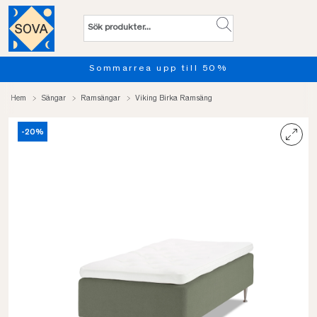
 50%
Provsov upp till 100 nätt
Hem
Sängar
Ramsängar
Viking Birka Ramsäng
-20%