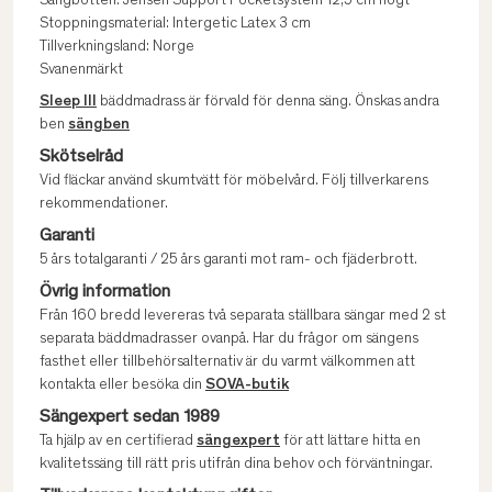
Sängbotten: Jensen Support Pocketsystem 12,5 cm högt
Stoppningsmaterial: Intergetic Latex 3 cm
Tillverkningsland: Norge
Svanenmärkt
Sleep III
bäddmadrass är förvald för denna säng. Önskas andra
ben
sängben
Skötselråd
Vid fläckar använd skumtvätt för möbelvård. Följ tillverkarens
rekommendationer.
Garanti
5 års totalgaranti / 25 års garanti mot ram- och fjäderbrott.
Övrig information
Från 160 bredd levereras två separata ställbara sängar med 2 st
separata bäddmadrasser ovanpå. Har du frågor om sängens
fasthet eller tillbehörsalternativ är du varmt välkommen att
kontakta eller besöka din
SOVA-butik
Sängexpert sedan 1989
Ta hjälp av en certifierad
sängexpert
för att lättare hitta en
kvalitetssäng till rätt pris utifrån dina behov och förväntningar.