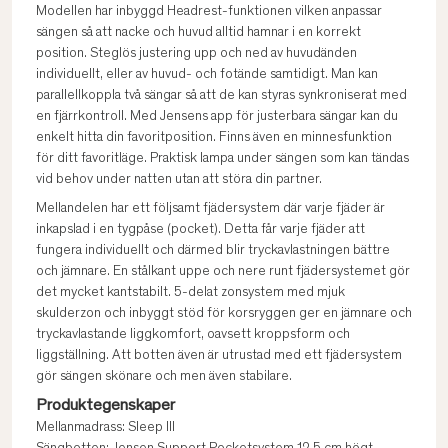
Modellen har inbyggd Headrest-funktionen vilken anpassar
sängen så att nacke och huvud alltid hamnar i en korrekt
position. Steglös justering upp och ned av huvudänden
individuellt, eller av huvud- och fotände samtidigt. Man kan
parallellkoppla två sängar så att de kan styras synkroniserat med
en fjärrkontroll. Med Jensens app för justerbara sängar kan du
enkelt hitta din favoritposition. Finns även en minnesfunktion
för ditt favoritläge. Praktisk lampa under sängen som kan tändas
vid behov under natten utan att störa din partner.
Mellandelen har ett följsamt fjädersystem där varje fjäder är
inkapslad i en tygpåse (pocket). Detta får varje fjäder att
fungera individuellt och därmed blir tryckavlastningen bättre
och jämnare. En stålkant uppe och nere runt fjädersystemet gör
det mycket kantstabilt. 5-delat zonsystem med mjuk
skulderzon och inbyggt stöd för korsryggen ger en jämnare och
tryckavlastande liggkomfort, oavsett kroppsform och
liggställning. Att botten även är utrustad med ett fjädersystem
gör sängen skönare och men även stabilare.
Produktegenskaper
Mellanmadrass: Sleep III