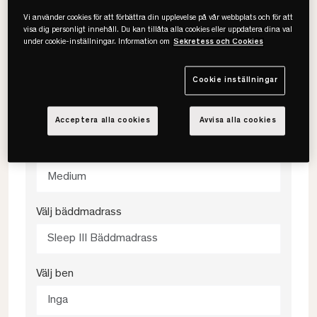
Välj storlek
Vi använder cookies för att förbättra din upplevelse på vår webbplats och för att
visa dig personligt innehåll. Du kan tillåta alla cookies eller uppdatera dina val
under cookie-inställningar. Information om
Sekretess och Cookies
90x200
Cookie inställningar
Välj färg
482 Grey
Acceptera alla cookies
Avvisa alla cookies
Välj fasthet
Medium
Välj bäddmadrass
Sleep III Bäddmadrass
Välj ben
Inga