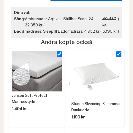
Dina val:
Säng:
Ambassadör Aqtive II Ställbar Säng-24:
40.437
)
32.350 kr (
kr
Bäddmadrass:
Sleep III Bäddmadrass: 4.952 kr (
6.190 kr
)
Andra köpte också
Jensen Soft Protect
Madrasskydd
Stunda Skymning 3-kammar
1.404 kr
Dunkudde
1.199 kr