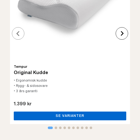
Tempur
Original Kudde
• Ergonomisk kudde
• Rygg- & sidosovare
• 3 års garanti
1.399 kr
SE VARIANTER