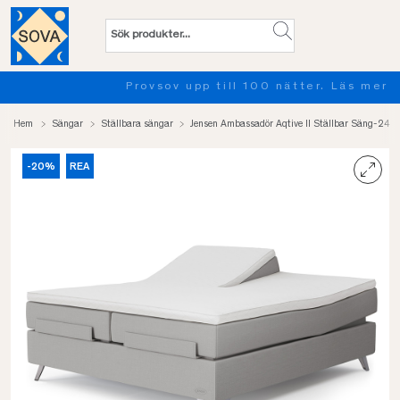
Provsov upp till 100 nätter. Läs mer
Hem
Sängar
Ställbara sängar
Jensen Ambassadör Aqtive II Ställbar Säng-24
-20%
REA