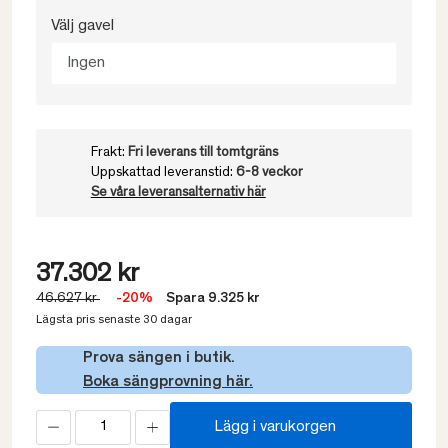
Välj gavel
Ingen
Frakt:
Fri leverans till tomtgräns
Uppskattad leveranstid:
6-8 veckor
Se våra leveransalternativ här
37.302 kr
46.627 kr
-20%
Spara 9.325 kr
Lägsta pris senaste 30 dagar
Prova sängen i butik.
Boka sängprovning här.
Lägg i varukorgen