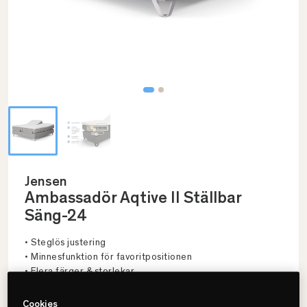
Jensen
Ambassadör Aqtive II Ställbar
Säng-24
• Steglös justering
• Minnesfunktion för favoritpositionen
• Flera färger & storlekar
Cookies