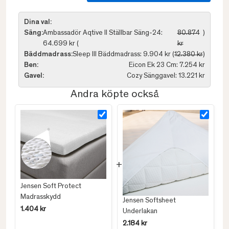
Dina val:
Säng:
Ambassadör Aqtive II Ställbar Säng-24:
80.874
)
64.699 kr (
kr
Bäddmadrass:
Sleep III Bäddmadrass: 9.904 kr (
12.380 kr
)
Ben:
Eicon Ek 23 Cm: 7.254 kr
Gavel:
Cozy Sänggavel: 13.221 kr
Andra köpte också
Jensen Soft Protect
Madrasskydd
Jensen Softsheet
1.404 kr
Underlakan
2.184 kr