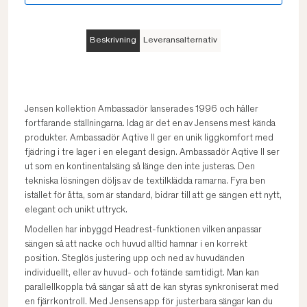
Beskrivning
Leveransalternativ
Jensen kollektion Ambassadör lanserades 1996 och håller
fortfarande ställningarna. Idag är det en av Jensens mest kända
produkter. Ambassadör Aqtive II ger en unik liggkomfort med
fjädring i tre lager i en elegant design. Ambassadör Aqtive II ser
ut som en kontinentalsäng så länge den inte justeras. Den
tekniska lösningen döljs av de textilklädda ramarna. Fyra ben
istället för åtta, som är standard, bidrar till att ge sängen ett nytt,
elegant och unikt uttryck.
Modellen har inbyggd Headrest-funktionen vilken anpassar
sängen så att nacke och huvud alltid hamnar i en korrekt
position. Steglös justering upp och ned av huvudänden
individuellt, eller av huvud- och fotände samtidigt. Man kan
parallellkoppla två sängar så att de kan styras synkroniserat med
en fjärrkontroll. Med Jensens app för justerbara sängar kan du