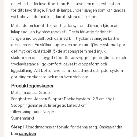
enkelt hitta din favoritposition. Finns även en minnesfunktion
för ditt favoritläge. Praktisk lampa under sängen som kan tändas
vid behov under natten utan att störa din partner.
Mellandelen har ett följsamt fjädersystem där varje fjäder är
inkapslad i en tygpåse (pocket). Detta får varje fjäder att
fungera individuellt och därmed blir tryckavlastningen bättre
och jämnare. En stålkant uppe och nere runt fjädersystemet gör
det mycket kantstabilt. 5-delat zonsystem med mjuk
skulderzon och inbyggt stöd för korsryggen ger en jämnare och
tryckavlastande liggkomfort, oavsett kroppsform och
liggställning. Att botten även är utrustad med ett fjädersystem
gör sängen skönare och men även stabilare.
Produktegenskaper
Mellanmadrass: Sleep III
Sängbotten: Jensen Support Pocketsystem 12,5 cm högt
Stoppningsmaterial: Intergetic Latex 3 cm
Tillverkningsland: Norge
Svanenmärkt
Sleep III
bäddmadrass är förvald för denna säng. Önskas andra
ben
sängben