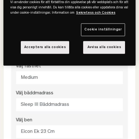
Vi använder cookies för att förbättra din upplevelse på vår webbplats och för att
Välj storlek
visa dig personligt innehåll. Du kan tillåta alla cookies eller uppdatera dina val
under cookie-inställningar. Information om
Sekretess och Cookies
160x200
Cookie inställningar
Välj färg
Acceptera alla cookies
Avvisa alla cookies
488 Green
Välj fasthet
Medium
Välj bäddmadrass
Sleep III Bäddmadrass
Välj ben
Eicon Ek 23 Cm