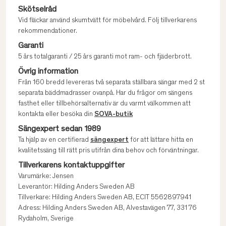
Skötselråd
Vid fläckar använd skumtvätt för möbelvård. Följ tillverkarens
rekommendationer.
Garanti
5 års totalgaranti / 25 års garanti mot ram- och fjäderbrott.
Övrig information
Från 160 bredd levereras två separata ställbara sängar med 2 st
separata bäddmadrasser ovanpå. Har du frågor om sängens
fasthet eller tillbehörsalternativ är du varmt välkommen att
kontakta eller besöka din
SOVA-butik
Sängexpert sedan 1989
Ta hjälp av en certifierad
sängexpert
för att lättare hitta en
kvalitetssäng till rätt pris utifrån dina behov och förväntningar.
Tillverkarens kontaktuppgifter
Varumärke: Jensen
Leverantör: Hilding Anders Sweden AB
Tillverkare: Hilding Anders Sweden AB, ECIT 5562897941
Adress: Hilding Anders Sweden AB, Alvestavägen 77, 331 76
Rydaholm, Sverige