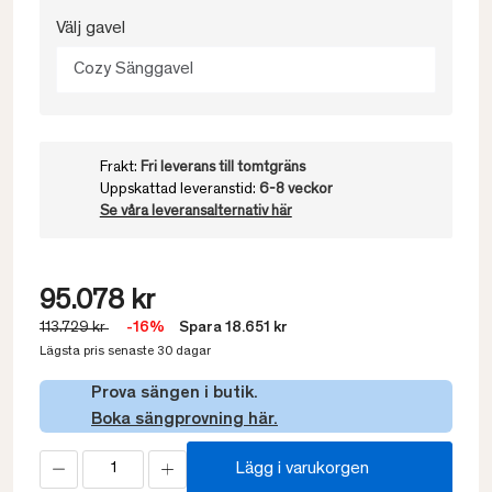
Välj gavel
Cozy Sänggavel
Frakt:
Fri leverans till tomtgräns
Uppskattad leveranstid:
6-8 veckor
Se våra leveransalternativ här
95.078 kr
113.729 kr
-16%
Spara 18.651 kr
Lägsta pris senaste 30 dagar
Prova sängen i butik.
Boka sängprovning här.
Lägg i varukorgen