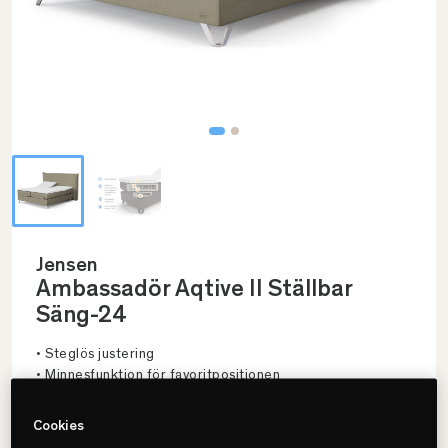
Jensen
Ambassadör Aqtive II Ställbar
Säng-24
• Steglös justering
• Minnesfunktion för favoritpositionen
• Flera färger & storlekar
Cookies