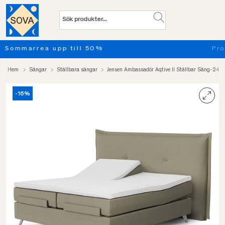
Provsov upp till 100 nätter. Läs mer
Hem
Sängar
Ställbara sängar
Jensen Ambassadör Aqtive II Ställbar Säng-24
-16%