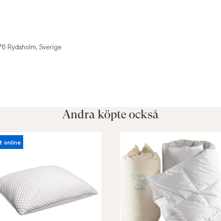
1
 76 Rydaholm, Sverige
Andra köpte också
t online