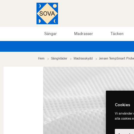
Sängar
Madrasser
Täcken
Hem
Sängkläder
Madrasskydd
Jensen TempSmart Prot
Cookies
Vi använder c
alla cookies 