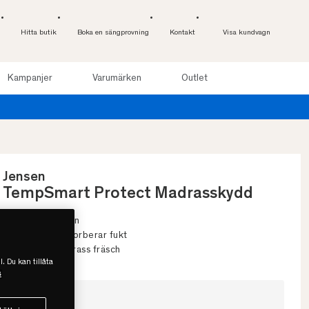
Hitta butik
Boka en sängprovning
Kontakt
Visa kundvagn
Kampanjer
Varumärken
Outlet
Jensen
TempSmart Protect Madrasskydd
• Skyddar sängen
• Andas och absorberar fukt
• Håller din madrass fräsch
l. Du kan tillåta
s
Välj storlek