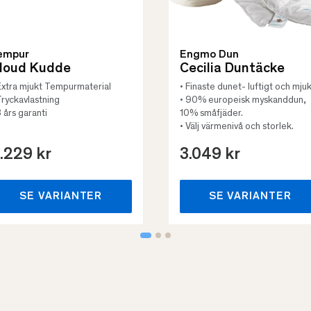
empur
Engmo Dun
loud Kudde
Cecilia Duntäcke
Extra mjukt Tempurmaterial
• Finaste dunet- luftigt och mjuk
Tryckavlastning
• 90% europeisk myskanddun,
3 års garanti
10% småfjäder.
• Välj värmenivå och storlek.
.229 kr
3.049 kr
SE VARIANTER
SE VARIANTER