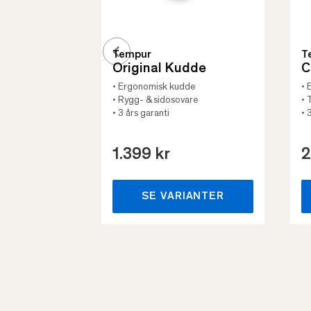
Tempur
T
Original Kudde
C
• Ergonomisk kudde
• 
• Rygg- & sidosovare
• 
• 3 års garanti
• 
1.399 kr
2
SE VARIANTER