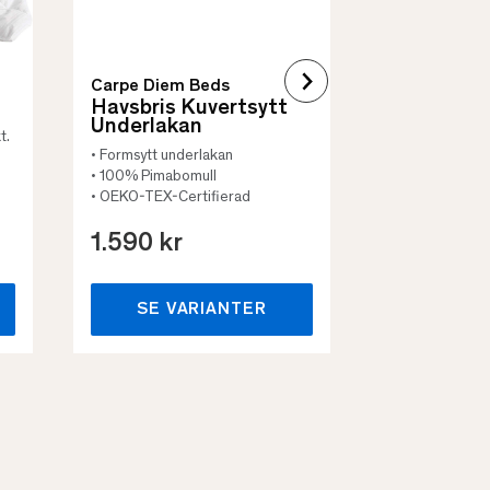
Carpe Diem Beds
Havsbris Kuvertsytt
Underlakan
t.
• Formsytt underlakan
• 100% Pimabomull
• OEKO-TEX-Certifierad
1.590 kr
659 kr
SE VARIANTER
SE VA