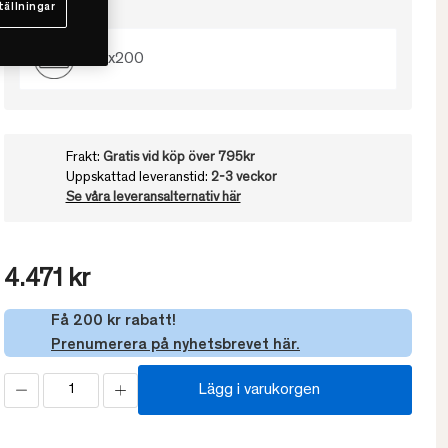
tällningar
Välj storlek
160x200
Frakt:
Gratis vid köp över 795kr
Uppskattad leveranstid:
2-3 veckor
Se våra leveransalternativ här
4.471 kr
Få 200 kr rabatt!
Prenumerera på nyhetsbrevet här.
Lägg i varukorgen