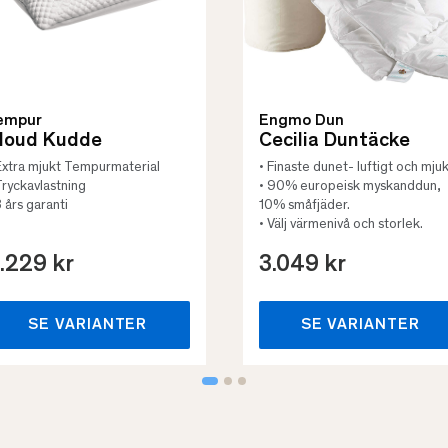
empur
Engmo Dun
loud Kudde
Cecilia Duntäcke
Extra mjukt Tempurmaterial
• Finaste dunet- luftigt och mjuk
Tryckavlastning
• 90% europeisk myskanddun,
3 års garanti
10% småfjäder.
• Välj värmenivå och storlek.
.229 kr
3.049 kr
SE VARIANTER
SE VARIANTER