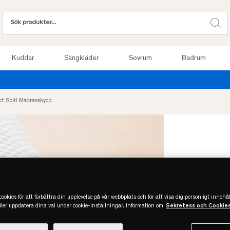
Kuddar
Sängkläder
Sovrum
Badrum
Provsov upp till 100 nätter. Läs mer
ct Split Madrasskydd
ookies för att förbättra din upplevelse på vår webbplats och för att visa dig personligt innehål
eller uppdatera dina val under cookie-inställningar. Information om
Sekretess och Cookie