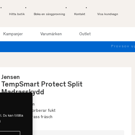
Hitta butik
Boka en sängprovning
Kontakt
Visa kundvagn
Kampanjer
Varumärken
Outlet
Jensen
TempSmart Protect Split
Madrasskydd
• Skyddar sängen
• Andas och absorberar fukt
l. Du kan tillåta
• Håller din madrass fräsch
s