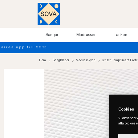
Sängar
Madrasser
Täcken
Hem
Sängkläder
Madrasskydd
Jensen TempSmart Prote
Cookies
Vi använder c
alla cookies 