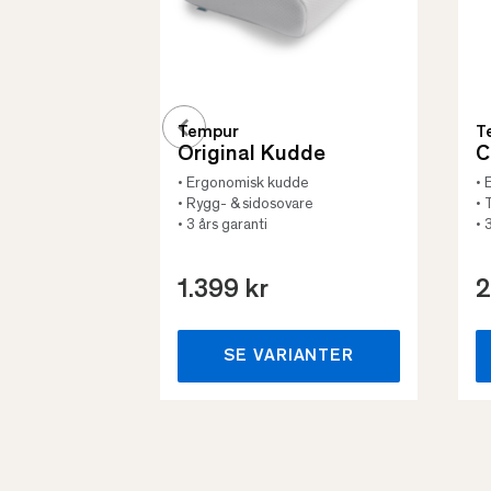
Tempur
T
Original Kudde
C
• Ergonomisk kudde
• 
• Rygg- & sidosovare
• 
• 3 års garanti
• 
1.399 kr
2
SE VARIANTER