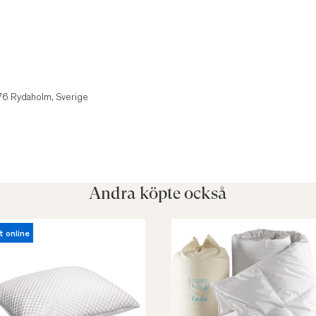
1
 76 Rydaholm, Sverige
Andra köpte också
t online