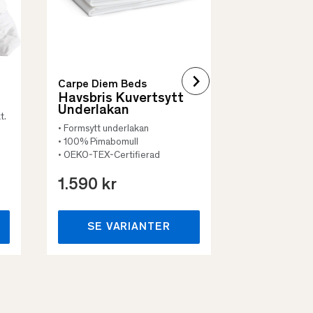
Carpe Diem Beds
Havsbris Kuvertsytt
Underlakan
t.
• Formsytt underlakan
• 100% Pimabomull
• OEKO-TEX-Certifierad
1.590 kr
659 kr
SE VARIANTER
SE VA