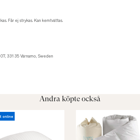
kas. Får ej strykas. Kan kemtvättas.
107, 331 35 Värnamo, Sweden
Andra köpte också
t online