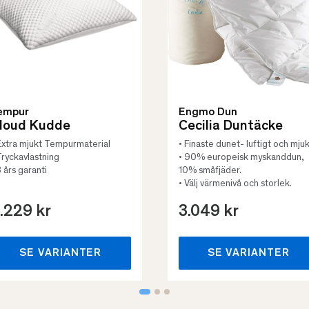
empur
Engmo Dun
loud Kudde
Cecilia Duntäcke
Extra mjukt Tempurmaterial
• Finaste dunet- luftigt och mjuk
Tryckavlastning
• 90% europeisk myskanddun,
3 års garanti
10% småfjäder.
• Välj värmenivå och storlek.
.229 kr
3.049 kr
SE VARIANTER
SE VARIANTER