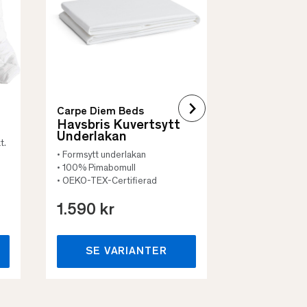
• Vadderat
• Flera storleka
Carpe Diem Beds
Havsbris Kuvertsytt
Underlakan
t.
• Formsytt underlakan
• 100% Pimabomull
• OEKO-TEX-Certifierad
1.590 kr
659 kr
SE VARIANTER
SE VA