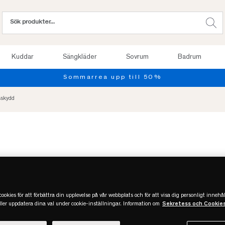
Kuddar
Sängkläder
Sovrum
Badrum
sskydd
ookies för att förbättra din upplevelse på vår webbplats och för att visa dig personligt innehål
eller uppdatera dina val under cookie-inställningar. Information om
Sekretess och Cookie