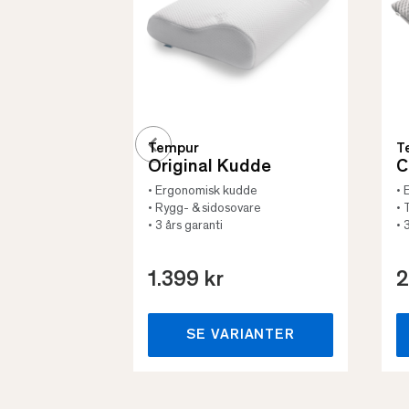
Tempur
T
Original Kudde
C
• Ergonomisk kudde
• 
• Rygg- & sidosovare
• 
• 3 års garanti
• 
1.399 kr
2
SE VARIANTER