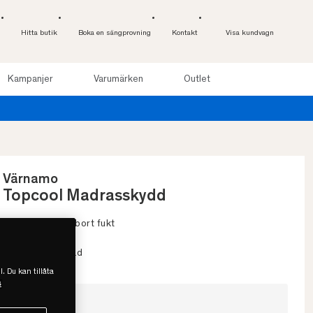
Hitta butik
Boka en sängprovning
Kontakt
Visa kundvagn
Kampanjer
Varumärken
Outlet
Värnamo
Topcool Madrasskydd
• Transporterar bort fukt
• OEKO-TEX
• Svensktillverkad
l. Du kan tillåta
s
Välj storlek