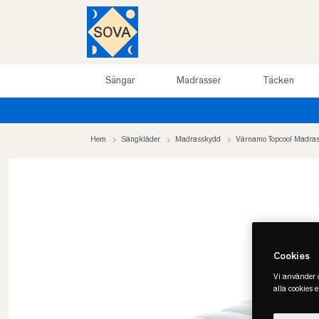
Sängar
Madrasser
Täcken
Sommarrea upp till 50%
Hem
Sängkläder
Madrasskydd
Värnamo Topcool Madra
Cookies
Vi använder c
alla cookies 