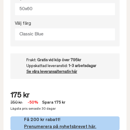
50x60
Välj färg
Classic Blue
Frakt:
Gratis vid köp över 795kr
Uppskattad leveranstid:
1-3 arbetsdagar
Se våra leveransalternativ här
175 kr
350 kr
-50%
Spara 175 kr
Lägsta pris senaste 30 dagar
Få 200 kr rabatt!
Prenumerera på nyhetsbrevet här.