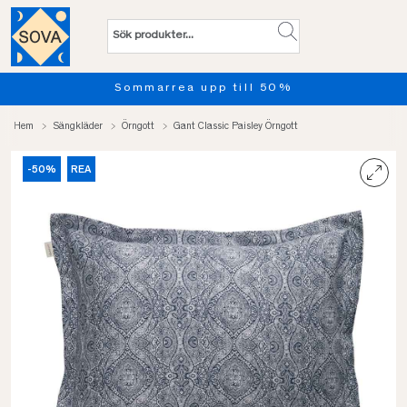
Sommarrea upp till 50%
Hem
Sängkläder
Örngott
Gant Classic Paisley Örngott
-50%
REA