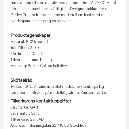
kammat bomull i en satinväv med en trådtäthet på 210TC, vilket
ger en mjuk känsla och subtil glans. Designen inkluderar en
Paisley Print och är detaljerad med en 3 cm kant samt en
överlappande stängning på baksidan.
Produktegenskaper
Material: 100% bomull
Trådtäthet: 210TC
Förslutning: Omlott
Tillverkningsland: Portugal
Märkning: Better Cotton Initiative
Skötselråd
Tvättas i 60C. Använd inte blekmedel. Torktumlas på låg
temperatur. Strykes på medelhög värme. Kan kemtvättas.
Tillverkarens kontaktuppgifter
Varumärke: GANT
Leverantör: Gant
Tillverkare: Gant AB
Address: Frihamnsgatan 22, 115 56 Stockholm