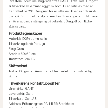
investera i premium sängkläder från GANT. Ditsy Floral Örngott
är tillverkad av kammad egyptisk bomull i en satinväv med en
trådtäthet på 210. Designad för en ultra-mjuk känsla och subtil
glans, är örngottet detaljerat med en 3 cm vinge och inkluderar
en överlappande stängning på baksidan. Örngott och täcken
säljs separat.
Produktegenskaper
Material: 100% bomullsatin
Tillverkningsland: Portugal
Färg: Grön
Storlek: 50x60 cm
Trådtäthet: 210 TC
Skötselråd
Tvätta i 60 grader. Använd inte blekmedel. Torktumla på låg
värme.
Tillverkarens kontaktuppgifter
Varumärke: GANT
Leverantör: Gant
Tillverkare: Gant AB
Address: Frihamnsgatan 22, 115 56 Stockholm