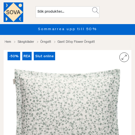
ommarrea upp till 50%
Provs
Hem
Sängkläder
Örngott
Gant Ditsy Flower Örngott
-50%
REA
Slut online