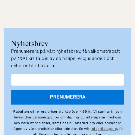
Nyhetsbrev
Prenumerera på vårt nyhetsbrev, få välkomstrabatt
på 200 kr! Ta del av sömntips, erbjudanden och
nyheter först av alla.
PRENUMERERA
Rabatten gäller ord.priser vid köp över 499 kr. Vi samlar in och
behandlar personuppgifter om dig när du interagerar med oss
och våra webbplatser, samt när du ansöker om eller använder
någon av våra produkter eller tjänster. Se vår
integritetspolicy
för
att läsa om hur vi vårdar dina uppgifter.