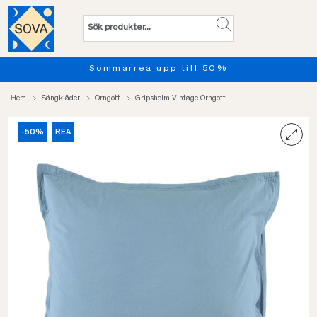
Sommarrea upp till 50%
Pro
Hem
Sängkläder
Örngott
Gripsholm Vintage Örngott
-50%
REA