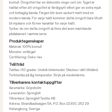
bomull. Örngottet har en dekorativ vinge runt om. Tyget är
tvättat efter att örngottet är färdigsytt vilket ger en extra mjuk
och behaglig känsla. Färgen blir även vackert matt med en
modern känsla. För varje tvätt kommer detta örngott bara till att
bli mjukare och få mer karaktär för varje tvätt.
Tycker du om detta örngott så finns det även matchande
påslakanset i samma serie.
Produktegenskaper
Material: 100% bomull
Mönster: enfärgat
Certifiering: Oeko-tex
Tvättråd
Tvättas i 60 grader. Undvik blekmedel. Stäckes i vått tillstånd.
Torktumlas på låg temperatur. Stryk på medelvärme.
Tillverkarens kontaktuppgifter
Varumärke: Gripsholm
Leverantör: Springhill
Tillverkare: Springhill Textile AB
Adress: Strandbadsvägen 5A, P.O. Box 22300, 252 29
Helsingborg, Sverige