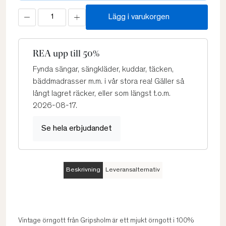
Lägg i varukorgen
REA upp till 50%
Fynda sängar, sängkläder, kuddar, täcken,
bäddmadrasser m.m. i vår stora rea! Gäller så
långt lagret räcker, eller som längst t.o.m.
2026-08-17.
Se hela erbjudandet
Beskrivning
Leveransalternativ
Vintage örngott från Gripsholm är ett mjukt örngott i 100%