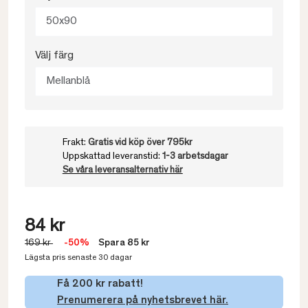
50x90
Välj färg
Mellanblå
Frakt:
Gratis vid köp över 795kr
Uppskattad leveranstid:
1-3 arbetsdagar
Se våra leveransalternativ här
84 kr
169 kr
-50%
Spara 85 kr
Lägsta pris senaste 30 dagar
Få 200 kr rabatt!
Prenumerera på nyhetsbrevet här.