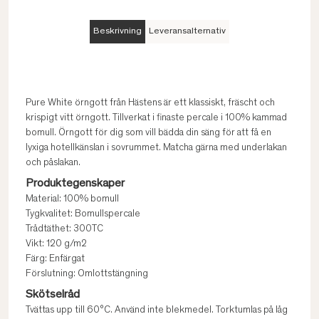
Beskrivning
Leveransalternativ
Pure White örngott från Hästens är ett klassiskt, fräscht och
krispigt vitt örngott. Tillverkat i finaste percale i 100% kammad
bomull. Örngott för dig som vill bädda din säng för att få en
lyxiga hotellkänslan i sovrummet. Matcha gärna med underlakan
och påslakan.
Produktegenskaper
Material: 100% bomull
Tygkvalitet: Bomullspercale
Trådtäthet: 300TC
Vikt: 120 g/m2
Färg: Enfärgat
Förslutning: Omlottstängning
Skötselråd
Tvättas upp till 60°C. Använd inte blekmedel. Torktumlas på låg