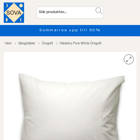
Sommarrea upp till 50%
Pro
Hem
Sängkläder
Örngott
Hästens Pure White Örngott