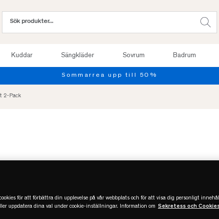
Kuddar
Sängkläder
Sovrum
Badrum
tt 2-Pack
ookies för att förbättra din upplevelse på vår webbplats och för att visa dig personligt innehål
eller uppdatera dina val under cookie-inställningar. Information om
Sekretess och Cookie