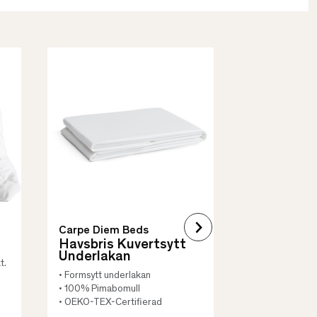
Borås Cotto
Quilt Mad
• Skyddar säng
• Vadderat
• Flera storleka
Carpe Diem Beds
Havsbris Kuvertsytt
Underlakan
t.
• Formsytt underlakan
• 100% Pimabomull
• OEKO-TEX-Certifierad