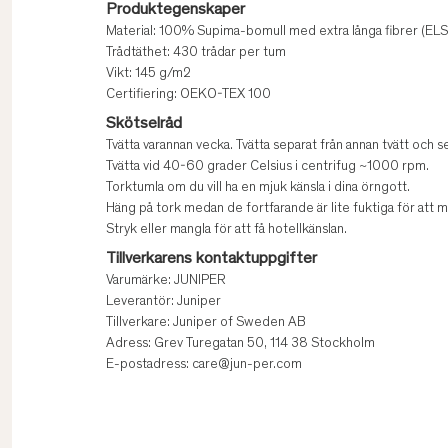
Produktegenskaper
Material: 100% Supima-bomull med extra långa fibrer (ELS
Trådtäthet: 430 trådar per tum
Vikt: 145 g/m2
Certifiering: OEKO-TEX 100
Skötselråd
Tvätta varannan vecka. Tvätta separat från annan tvätt och se t
Tvätta vid 40-60 grader Celsius i centrifug ~1000 rpm.
Torktumla om du vill ha en mjuk känsla i dina örngott.
Häng på tork medan de fortfarande är lite fuktiga för att m
Stryk eller mangla för att få hotellkänslan.
Tillverkarens kontaktuppgifter
Varumärke: JUNIPER
Leverantör: Juniper
Tillverkare: Juniper of Sweden AB
Adress: Grev Turegatan 50, 114 38 Stockholm
E-postadress: care@jun-per.com