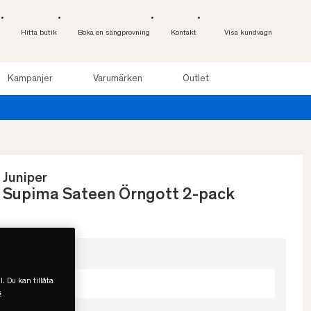
Hitta butik
Boka en sängprovning
Kontakt
Visa kundvagn
Kampanjer
Varumärken
Outlet
Juniper
Supima Sateen Örngott 2-pack
Välj storlek
l. Du kan tillåta
50x90
s