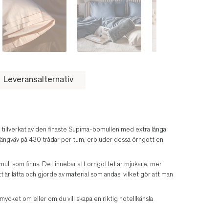
Leveransalternativ
illverkat av den finaste Supima-bomullen med extra långa
atängväv på 430 trådar per tum, erbjuder dessa örngott en
mull som finns. Det innebär att örngottet är mjukare, mer
t är lätta och gjorde av material som andas, vilket gör att man
ycket om eller om du vill skapa en riktig hotellkänsla