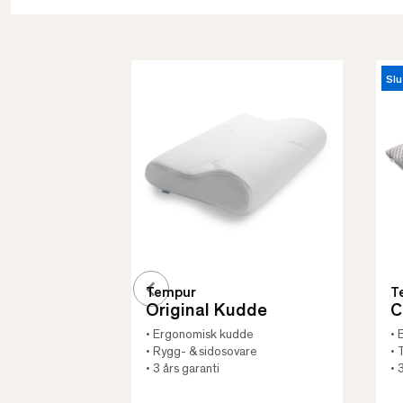
Slu
Tempur
T
Original Kudde
C
• Ergonomisk kudde
• 
• Rygg- & sidosovare
• 
• 3 års garanti
• 