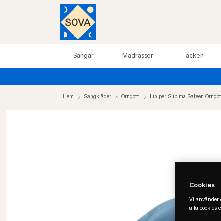
Sängar
Madrasser
Täcken
Sommarrea upp till 50%
Hem
Sängkläder
Örngott
Juniper Supima Sateen Örngo
Cookies
Vi använder c
alla cookies 