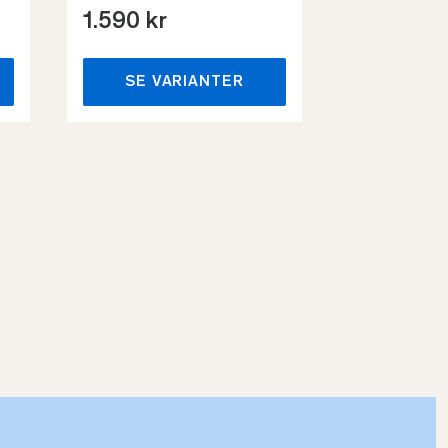
1.590 kr
659 kr
SE VARIANTER
SE VA