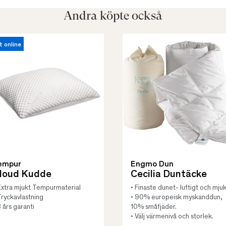
Andra köpte också
t online
empur
Engmo Dun
loud Kudde
Cecilia Duntäcke
Extra mjukt Tempurmaterial
• Finaste dunet- luftigt och mjuk
Tryckavlastning
• 90% europeisk myskanddun,
3 års garanti
10% småfjäder.
• Välj värmenivå och storlek.