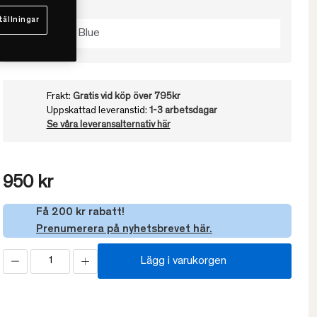
Välj färg
tällningar
North Sea Blue
Frakt:
Gratis vid köp över 795kr
Uppskattad leveranstid:
1-3 arbetsdagar
Se våra leveransalternativ här
950 kr
Få 200 kr rabatt!
Prenumerera på nyhetsbrevet här.
Lägg i varukorgen