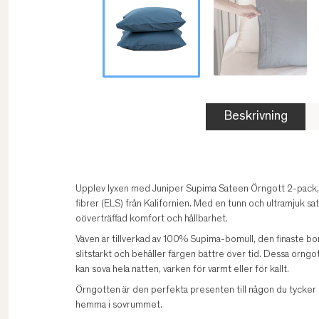
Beskrivning
Upplev lyxen med Juniper Supima Sateen Örngott 2-pack, t
fibrer (ELS) från Kalifornien. Med en tunn och ultramjuk s
oöverträffad komfort och hållbarhet.
Väven är tillverkad av 100% Supima-bomull, den finaste bo
slitstarkt och behåller färgen bättre över tid. Dessa örngot
kan sova hela natten, varken för varmt eller för kallt.
Örngotten är den perfekta presenten till någon du tycker m
hemma i sovrummet.