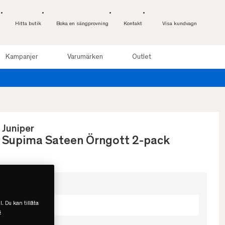
Hitta butik
Boka en sängprovning
Kontakt
Visa kundvagn
Kampanjer
Varumärken
Outlet
Juniper
Supima Sateen Örngott 2-pack
Välj storlek
l. Du kan tillåta
50x90
s