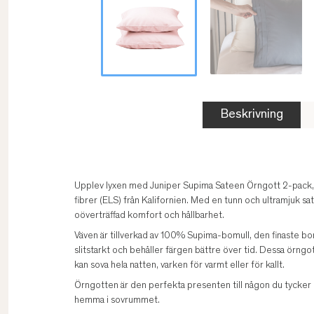
Beskrivning
Upplev lyxen med Juniper Supima Sateen Örngott 2-pack, t
fibrer (ELS) från Kalifornien. Med en tunn och ultramjuk s
oöverträffad komfort och hållbarhet.
Väven är tillverkad av 100% Supima-bomull, den finaste bo
slitstarkt och behåller färgen bättre över tid. Dessa örngot
kan sova hela natten, varken för varmt eller för kallt.
Örngotten är den perfekta presenten till någon du tycker m
hemma i sovrummet.