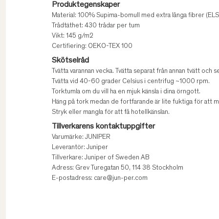
Produktegenskaper
Material: 100% Supima-bomull med extra långa fibrer (ELS
Trådtäthet: 430 trådar per tum
Vikt: 145 g/m2
Certifiering: OEKO-TEX 100
Skötselråd
Tvätta varannan vecka. Tvätta separat från annan tvätt och se t
Tvätta vid 40-60 grader Celsius i centrifug ~1000 rpm.
Torktumla om du vill ha en mjuk känsla i dina örngott.
Häng på tork medan de fortfarande är lite fuktiga för att m
Stryk eller mangla för att få hotellkänslan.
Tillverkarens kontaktuppgifter
Varumärke: JUNIPER
Leverantör: Juniper
Tillverkare: Juniper of Sweden AB
Adress: Grev Turegatan 50, 114 38 Stockholm
E-postadress: care@jun-per.com