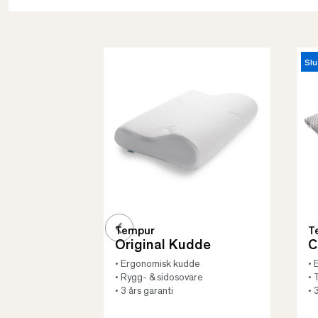
Slu
Tempur
T
Original Kudde
C
• Ergonomisk kudde
• 
• Rygg- & sidosovare
• 
• 3 års garanti
• 