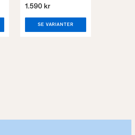
1.590 kr
659 kr
SE VARIANTER
SE VA