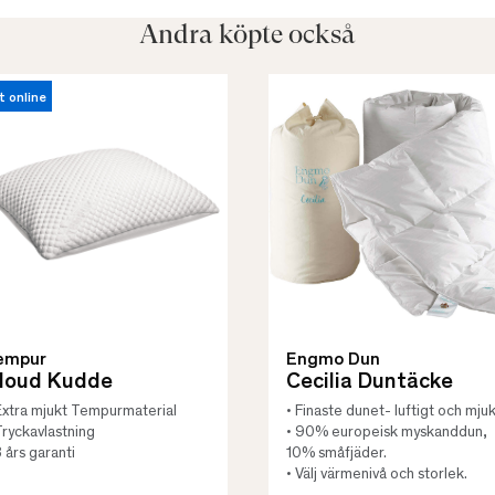
Andra köpte också
t online
empur
Engmo Dun
loud Kudde
Cecilia Duntäcke
Extra mjukt Tempurmaterial
• Finaste dunet- luftigt och mjuk
Tryckavlastning
• 90% europeisk myskanddun,
3 års garanti
10% småfjäder.
• Välj värmenivå och storlek.