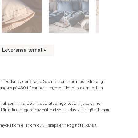
Leveransalternativ
illverkat av den finaste Supima-bomullen med extra långa
atängväv på 430 trådar per tum, erbjuder dessa örngott en
mull som finns. Det innebär att örngottet är mjukare, mer
t är lätta och gjorde av material som andas, vilket gör att man
ycket om eller om du vill skapa en riktig hotellkänsla