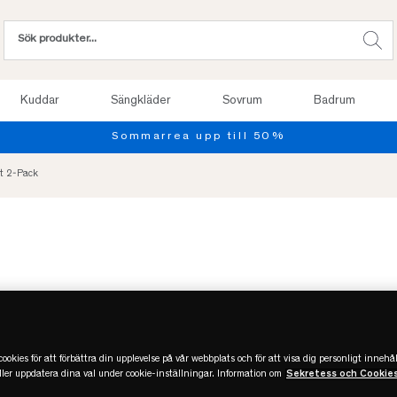
Kuddar
Sängkläder
Sovrum
Badrum
Sommarrea upp till 50%
tt 2-Pack
ookies för att förbättra din upplevelse på vår webbplats och för att visa dig personligt innehål
eller uppdatera dina val under cookie-inställningar. Information om
Sekretess och Cookie