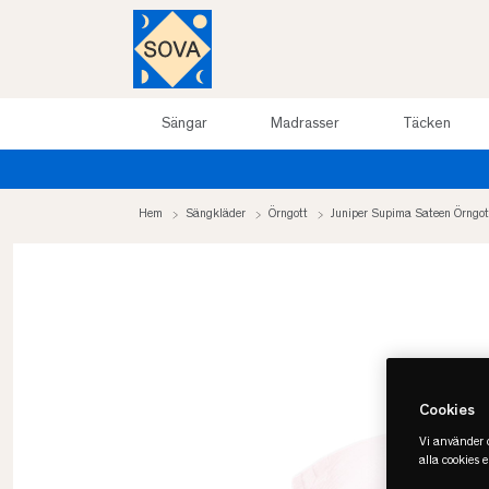
Sängar
Madrasser
Täcken
Hem
Sängkläder
Örngott
Juniper Supima Sateen Örngo
Cookies
Vi använder c
alla cookies 