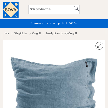
marrea upp till 50%
Provsov 
Hem
Sängkläder
Örngott
Lovely Linen Lovely Örngott