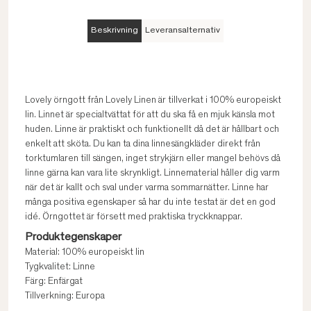
Beskrivning
Leveransalternativ
Lovely örngott från Lovely Linen är tillverkat i 100% europeiskt
lin. Linnet är specialtvättat för att du ska få en mjuk känsla mot
huden. Linne är praktiskt och funktionellt då det är hållbart och
enkelt att sköta. Du kan ta dina linnesängkläder direkt från
torktumlaren till sängen, inget strykjärn eller mangel behövs då
linne gärna kan vara lite skrynkligt. Linnematerial håller dig varm
när det är kallt och sval under varma sommarnätter. Linne har
många positiva egenskaper så har du inte testat är det en god
idé. Örngottet är försett med praktiska tryckknappar.
Produktegenskaper
Material: 100% europeiskt lin
Tygkvalitet: Linne
Färg: Enfärgat
Tillverkning: Europa