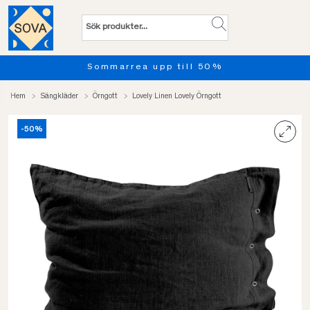
Sommarrea upp till 50%
Hem
Sängkläder
Örngott
Lovely Linen Lovely Örngott
-50%