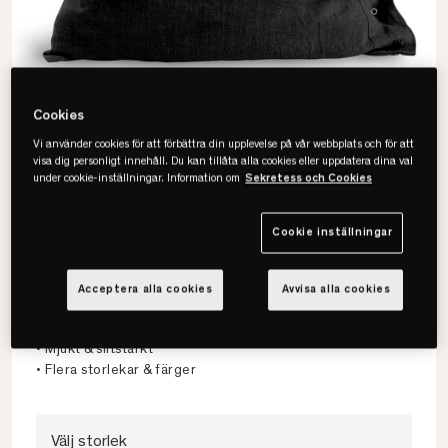
Cookies
Vi använder cookies för att förbättra din upplevelse på vår webbplats och för att
visa dig personligt innehåll. Du kan tillåta alla cookies eller uppdatera dina val
under cookie-inställningar. Information om
Sekretess och Cookies
Cookie inställningar
Lovely Linen
Lovely Örngott
Acceptera alla cookies
Avvisa alla cookies
• 100% europeiskt lin
• Mjukt & slitstarkt
• Flera storlekar & färger
Välj storlek