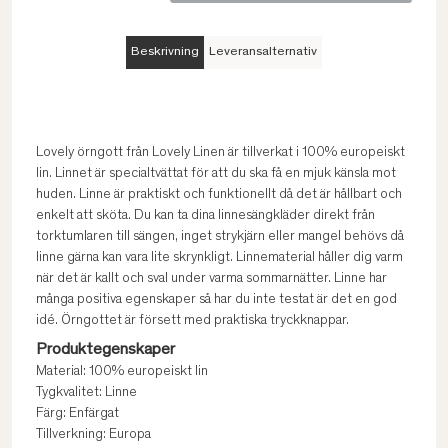
Beskrivning
Leveransalternativ
Lovely örngott från Lovely Linen är tillverkat i 100% europeiskt
lin. Linnet är specialtvättat för att du ska få en mjuk känsla mot
huden. Linne är praktiskt och funktionellt då det är hållbart och
enkelt att sköta. Du kan ta dina linnesängkläder direkt från
torktumlaren till sängen, inget strykjärn eller mangel behövs då
linne gärna kan vara lite skrynkligt. Linnematerial håller dig varm
när det är kallt och sval under varma sommarnätter. Linne har
många positiva egenskaper så har du inte testat är det en god
idé. Örngottet är försett med praktiska tryckknappar.
Produktegenskaper
Material: 100% europeiskt lin
Tygkvalitet: Linne
Färg: Enfärgat
Tillverkning: Europa