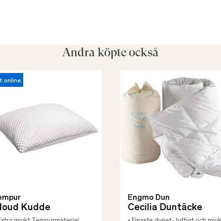
Andra köpte också
t online
empur
Engmo Dun
loud Kudde
Cecilia Duntäcke