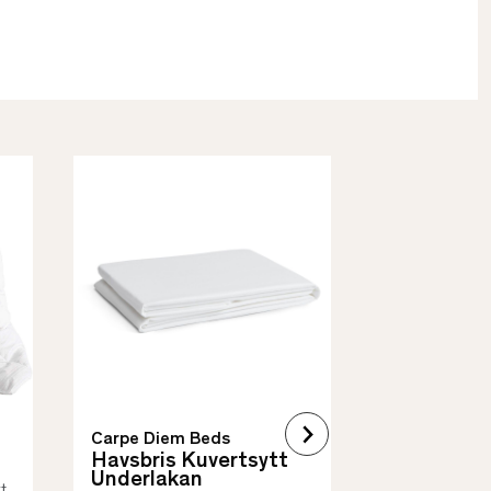
Borås Cotto
Quilt Mad
• Skyddar säng
• Vadderat
• Flera storleka
Carpe Diem Beds
Havsbris Kuvertsytt
Underlakan