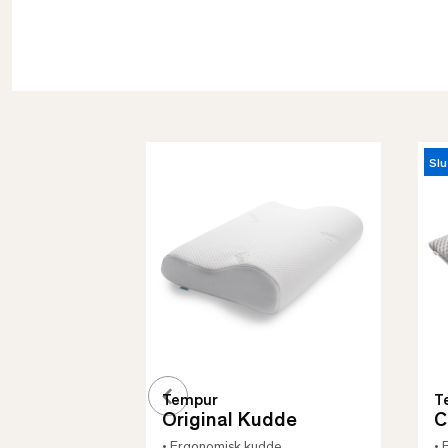
Slu
Tempur
T
Original Kudde
C