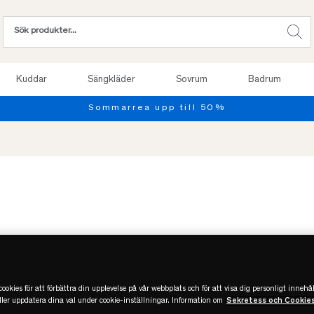
Kuddar
Sängkläder
Sovrum
Badrum
Sommarrea upp till 50%
-50%
REA
Slut
ookies för att förbättra din upplevelse på vår webbplats och för att visa dig personligt innehål
eller uppdatera dina val under cookie-inställningar. Information om
Sekretess och Cookie