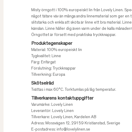
Misty örngott i 100% europeiskt lin från Lovely Linen. Spec
något tätare väv än många andra linnematerial som ger en t
slitstarka och enkla att sköta är linne ett bra material. Lin
känslan. Linne håller dig även varm under de kalla månader
Örngottet är försett med praktiska tryckknappar.
Produktegenskaper
Material: 100% europeiskt lin
Tygkvalitet: Linne
Färg: Enfärgat
Förslutning: Tryckknappar
Tillverkning: Europa
Skötselråd
Tvättas i max 60°C. Torktumlas på låg temperatur.
Tillverkarens kontaktuppgifter
Varumärke: Lovely Linen
Leverantör: Lovely Linen
Tillverkare: Lovely Linen, Kardelen AB
Adress: Mossvägen 12, 291 59 Kristianstad, Sverige
E-postadress: info@lovelylinen.se