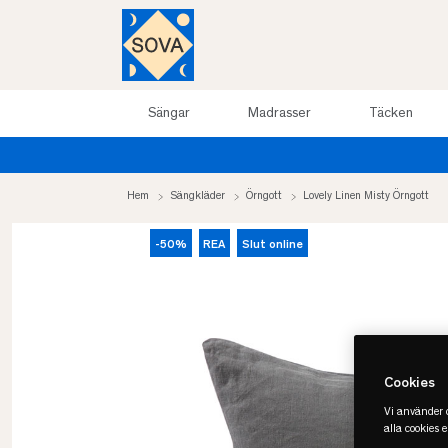
Sängar
Madrasser
Täcken
Hem
Sängkläder
Örngott
Lovely Linen Misty Örngott
-50%
REA
Slut online
Cookies
Vi använder c
alla cookies 