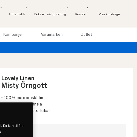
Hitta butik
Boka en sängprovning
Kontakt
Visa kundvagn
Kampanjer
Varumärken
Outlet
 online
Lovely Linen
Misty Örngott
• 100% europeiskt lin
• Tunn & luftig känsla
• Flera färger & storlekar
l. Du kan tillåta
s
Välj storlek