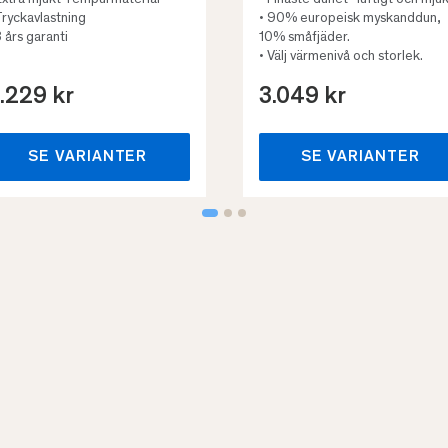
Extra mjukt Tempurmaterial
• Finaste dunet- luftigt och mjuk
Tryckavlastning
• 90% europeisk myskanddun,
3 års garanti
10% småfjäder.
• Välj värmenivå och storlek.
.229 kr
3.049 kr
SE VARIANTER
SE VARIANTER