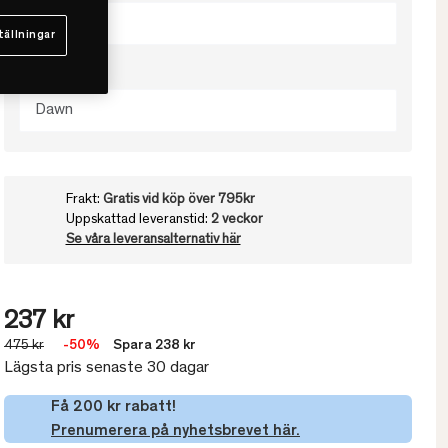
50x60
tällningar
Välj färg
Dawn
Frakt:
Gratis vid köp över 795kr
Uppskattad leveranstid:
2 veckor
Se våra leveransalternativ här
237 kr
475 kr
-50%
Spara 238 kr
Lägsta pris senaste 30 dagar
Få 200 kr rabatt!
Prenumerera på nyhetsbrevet här.